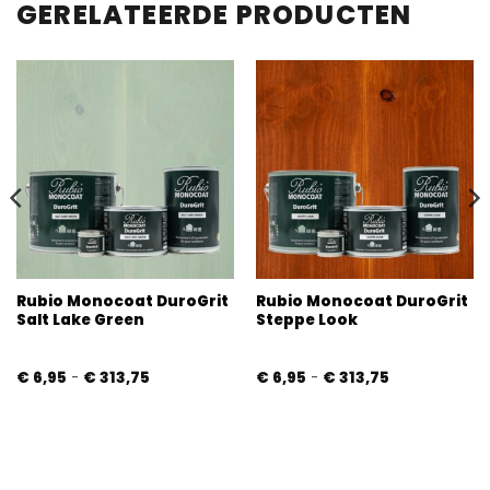
GERELATEERDE PRODUCTEN
Rubio Monocoat DuroGrit
Rubio Monocoat DuroGrit
Salt Lake Green
Steppe Look
Prijsklasse:
Prijsklasse:
€
6,95
-
€
313,75
€
6,95
-
€
313,75
€ 6,95
€ 6,95
tot
tot
€ 313,75
€ 313,75