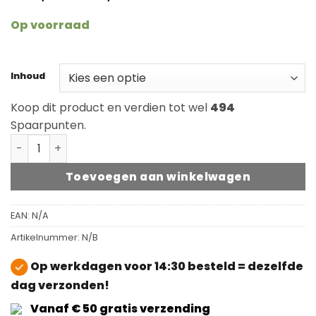
€ 100,60
tot
Op voorraad
€ 246,75
Inhoud
Koop dit product en verdien tot wel
494
Spaarpunten.
Rubio Monocoat Hybrid Wood Protector Charcoal aant
Toevoegen aan winkelwagen
EAN:
N/A
Artikelnummer:
N/B
Op werkdagen voor 14:30 besteld = dezelfde
dag verzonden!
Vanaf € 50 gratis verzending