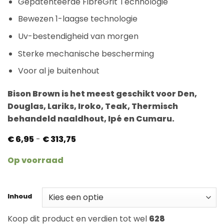
Gepatenteerde FibreGrit Technologie
Bewezen 1-laagse technologie
Uv-bestendigheid van morgen
Sterke mechanische bescherming
Voor al je buitenhout
Bison Brown is het meest geschikt voor Den,
Douglas, Lariks, Iroko, Teak, Thermisch
behandeld naaldhout, Ipé en Cumaru.
Prijsklasse:
€
6,95
-
€
313,75
€ 6,95
tot
Op voorraad
€ 313,75
Inhoud
Koop dit product en verdien tot wel
628