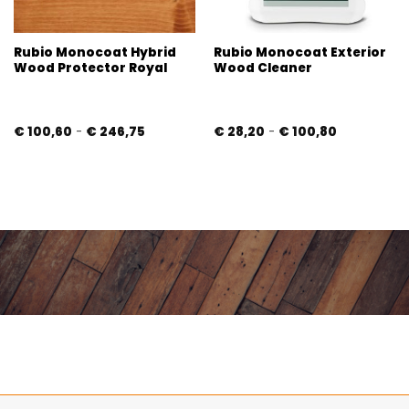
Rubio Monocoat Hybrid
Rubio Monocoat Exterior
Wood Protector Royal
Wood Cleaner
e:
Prijsklasse:
Prijsklasse:
€
100,60
-
€
246,75
€
28,20
-
€
100,80
€ 100,60
€ 28,20
tot
tot
€ 246,75
€ 100,80