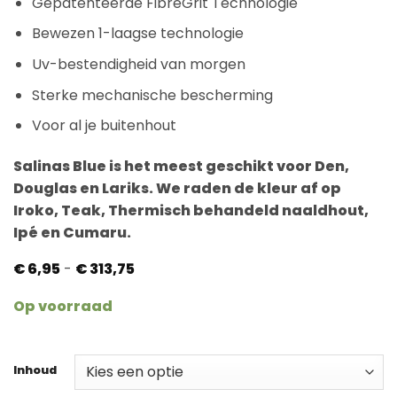
Gepatenteerde FibreGrit Technologie
Bewezen 1-laagse technologie
Uv-bestendigheid van morgen
Sterke mechanische bescherming
Voor al je buitenhout
Salinas Blue is het meest geschikt voor Den,
Douglas en Lariks. We raden de kleur af op
Iroko, Teak, Thermisch behandeld naaldhout,
Ipé en Cumaru.
Prijsklasse:
€
6,95
-
€
313,75
€ 6,95
tot
Op voorraad
€ 313,75
Inhoud