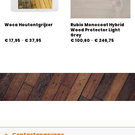
Rubio Monocoat Hybrid
Woca Houtontgrijzer
Wood Protector Light
Grey
e:
Prijsklasse:
Prijsklasse:
€
17,95
-
€
37,95
€
100,60
-
€
246,75
€ 17,95
€ 100,60
tot
tot
€ 37,95
€ 246,75
Contactgegevens