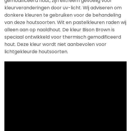
gemodificeerd hout, zijn extreem gevoelig voor
kleurveranderingen door uv-licht. Wij adviseren om
donkere kleuren te gebruiken voor de behandeling
van deze houtsoorten. Wit en pastelkleuren raden wij
alleen aan op naaldhout. De kleur Bison Brown is
speciaal ontwikkeld voor thermisch gemodificeerd
hout. Deze kleur wordt niet aanbevolen voor
lichtgekleurde houtsoorten.