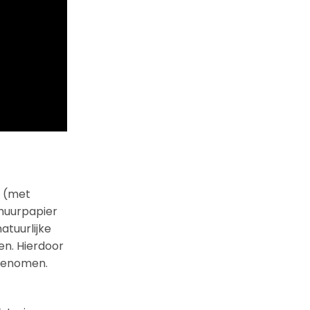
n (met
chuurpapier
atuurlijke
en. Hierdoor
pgenomen.