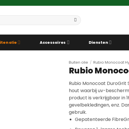
iten olie
Accessoires
Diensten
Buiten olie
/
Rubio Monocoat Hy
Rubio Monocoa
Rubio Monocoat DuroGrit S
hout waarbij uv-beschermi
product is verkrijgbaar in 
gevelbekledingen, enz. Dank
gebruik.
Gepatenteerde FibreGr