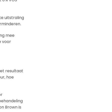
e uitstraling
erminderen.
ning mee
e voor
t resultaat
ur, hoe
or
 behandeling
on Brown is