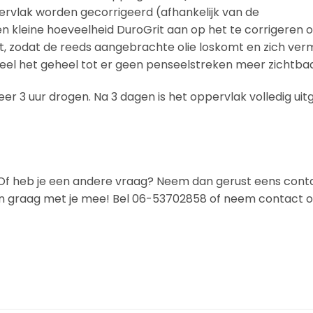
rvlak worden gecorrigeerd (afhankelijk van de
 kleine hoeveelheid DuroGrit aan op het te corrigeren o
st, zodat de reeds aangebrachte olie loskomt en zich ve
eel het geheel tot er geen penseelstreken meer zichtbaar
er 3 uur drogen. Na 3 dagen is het oppervlak volledig uitg
en? Of heb je een andere vraag? Neem dan gerust eens con
jken graag met je mee! Bel 06-53702858 of neem contact o