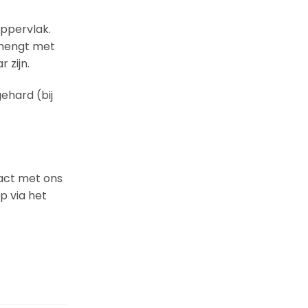
ppervlak.
rmengt met
 zijn.
ehard (bij
tact met ons
p via het