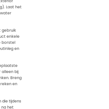
xterior
). Laat het
 water
t gebruik
uct enkele
 borstel
utinleg en
eplaatste
alleen bij
anken. Breng
treken en
die tijdens
 na het