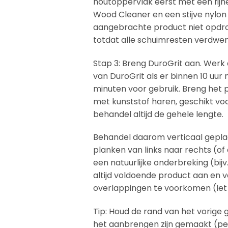
houtoppervlak eerst met een fijne
Wood Cleaner en een stijve nylo
aangebrachte product niet opdrog
totdat alle schuimresten verdwene
Stap 3: Breng DuroGrit aan. Werk 
van DuroGrit als er binnen 10 uu
minuten voor gebruik. Breng het 
met kunststof haren, geschikt voo
behandel altijd de gehele lengte.
Behandel daarom verticaal gepla
planken van links naar rechts (of
een natuurlijke onderbreking (bijv
altijd voldoende product aan en
overlappingen te voorkomen (let 
Tip: Houd de rand van het vorige
het aanbrengen zijn gemaakt (pen