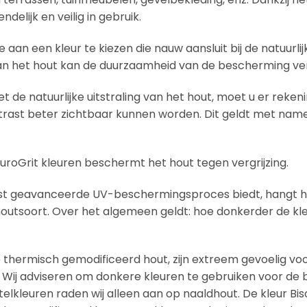
delijk en veilig in gebruik.
aan een kleur te kiezen die nauw aansluit bij de natuurlijk
 dan het hout kan de duurzaamheid van de bescherming v
t de natuurlijke uitstraling van het hout, moet u er reke
trast beter zichtbaar kunnen worden. Dit geldt met nam
uroGrit kleuren beschermt het hout tegen vergrijzing.
st geavanceerde UV-beschermingsproces biedt, hangt he
 houtsoort. Over het algemeen geldt: hoe donkerder de kle
hermisch gemodificeerd hout, zijn extreem gevoelig vo
. Wij adviseren om donkere kleuren te gebruiken voor de
elkleuren raden wij alleen aan op naaldhout. De kleur Bis