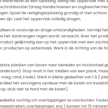
 waternevel uit een tuinslang. Reinig het oppervlak met E
n schrobborstel (draag handschoenen en oogbescherming
en. Spoel de reinigingsoplossing grondig af met schoon
n zijn. Laat het oppervlak volledig drogen.
alleen in vorstvrije en droge omstandigheden. Vermijd he
r na het aanbrengen regen wordt verwacht. Roer het prod
product gelijkmatig aan op het oppervlak met een zachte
r producten op waterbasis. Werk in de richting van de ho
atste planken van boven naar beneden en horizontaal g
 andersom). Stop nooit in het midden van een plank, maar 
. voeg, rand, trede). Werk in kleine gedeeltes van 1 à 2 pl
 verdeel het vervolgens opnieuw met de kwast om kwasts
op: druk niet te hard met de kwast).
 gedeelte vochtig om overlappingen te voorkomen. Fouten 
seelstreken, overlappingen, enz.) kunnen tot 15 minuten