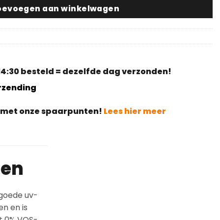
oevoegen aan winkelwagen
4:30 besteld = dezelfde dag verzonden!
erzending
g met onze spaarpunten!
Lees hier meer
een
 goede uv-
en en is
et 0% VOS-