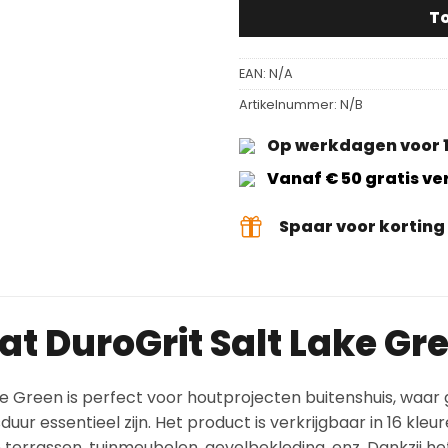
T
EAN:
N/A
Artikelnummer:
N/B
Op werkdagen voor 1
Vanaf € 50 gratis v
Spaar voor kortin
t DuroGrit Salt Lake Gr
e Green is perfect voor houtprojecten buitenshuis, waar
r essentieel zijn. Het product is verkrijgbaar in 16 kleur
 terrassen, tuinmeubelen, gevelbekleding, enz. Dankzij h