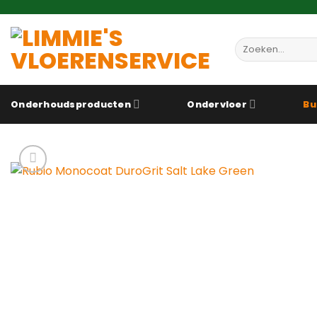
Ga
naar
inhoud
Zoeken
naar:
Onderhoudsproducten
Ondervloer
Bu