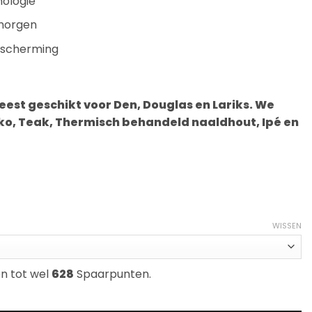
ologie
morgen
escherming
meest geschikt voor Den, Douglas en Lariks. We
oko, Teak, Thermisch behandeld naaldhout, Ipé en
e:
WISSEN
en tot wel
628
Spaarpunten.
Salt Lake Green aantal