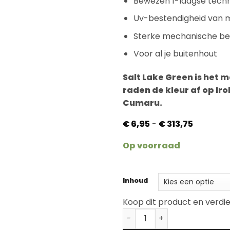
Bewezen 1-laagse techn
Uv-bestendigheid van 
Sterke mechanische b
Voor al je buitenhout
Salt Lake Green is het 
raden de kleur af op Ir
Cumaru.
Prijsklass
€
6,95
-
€
313,75
€ 6,95
tot
Op voorraad
€ 313,75
Inhoud
Koop dit product en verdi
Rubio Monocoat DuroGrit 