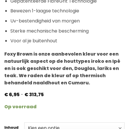
Gepatenteerde FibreGrit Technologie
Bewezen 1-laagse technologie
Uv-bestendigheid van morgen
Sterke mechanische bescherming
Voor al je buitenhout
Foxy Brown is onze aanbevolen kleur voor een
natuurlijk aspect op de houttypes iroko en Ipé
en is ook geschikt voor den, Douglas, lariks en
teak. We raden de kleur af op thermisch
behandeld naaldhout en Cumaru.
Prijsklasse:
€
6,95
-
€
313,75
€ 6,95
tot
Op voorraad
€ 313,75
Inhoud