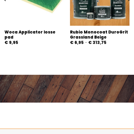
Woca Applicator losse
Rubio Monocoat DuroGrit
pad
Grassland Beige
Prijsklasse:
€
9,95
€
6,95
-
€
313,75
€ 6,95
tot
€ 313,75