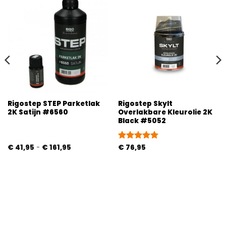
Rigostep STEP Parketlak
Rigostep Skylt
2K Satijn #6560
Overlakbare Kleurolie 2K
Black #5052
Prijsklasse:
€
41,95
-
€
161,95
Gewaardeerd
€
76,95
€ 41,95
5
uit 5
tot
€ 161,95