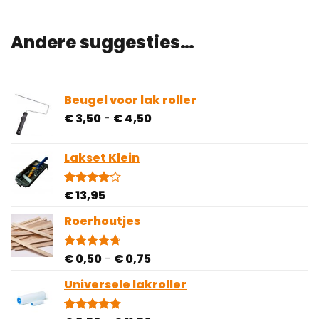
Andere suggesties…
Beugel voor lak roller
Prijsklasse:
€
3,50
-
€
4,50
€ 3,50
tot
Lakset Klein
€ 4,50
€
13,95
Gewaardeerd
1
4.00
op
5
Roerhoutjes
gebaseerd
op
klantbeoordeling
Prijsklasse:
€
0,50
-
€
0,75
Gewaardeerd
3
4.67
op 5
€ 0,50
gebaseerd
Universele lakroller
tot
op
€ 0,75
klantbeoordelingen