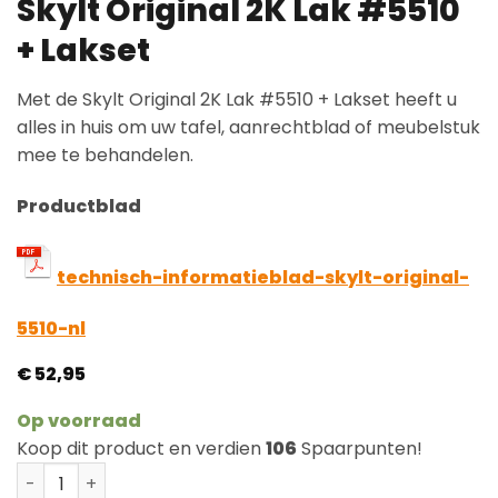
Skylt Original 2K Lak #5510
+ Lakset
Met de Skylt Original 2K Lak #5510 + Lakset heeft u
alles in huis om uw tafel, aanrechtblad of meubelstuk
mee te behandelen.
Productblad
technisch-informatieblad-skylt-original-
5510-nl
€
52,95
Op voorraad
Koop dit product en verdien
106
Spaarpunten!
Skylt Original 2K Lak #5510 + Lakset aantal