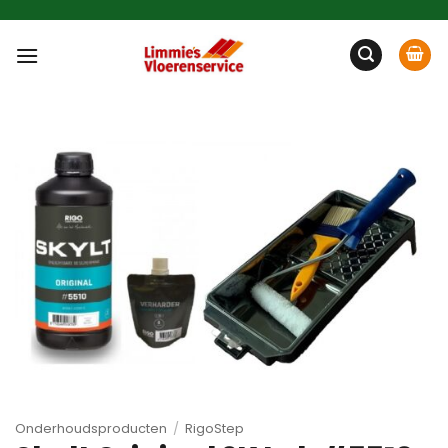
Ga
naar
inhoud
Onderhoudsproducten
/
RigoStep