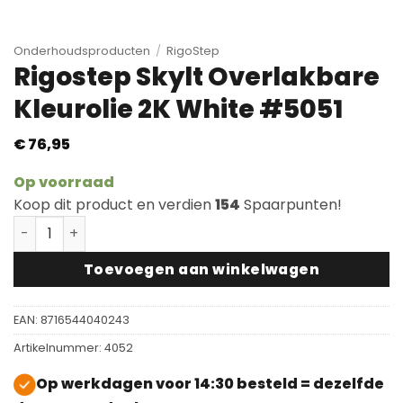
Onderhoudsproducten
/
RigoStep
Rigostep Skylt Overlakbare
Kleurolie 2K White #5051
€
76,95
Op voorraad
Koop dit product en verdien
154
Spaarpunten!
Rigostep Skylt Overlakbare Kleurolie 2K White #5051 
Toevoegen aan winkelwagen
EAN:
8716544040243
Artikelnummer:
4052
Op werkdagen voor 14:30 besteld = dezelfde