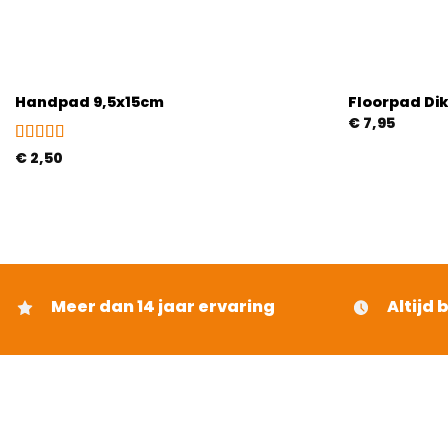
Handpad 9,5x15cm
Floorpad Di
€
7,95
Gewaardeerd
€
2,50
4
uit 5
Meer dan 14 jaar ervaring
Altijd 