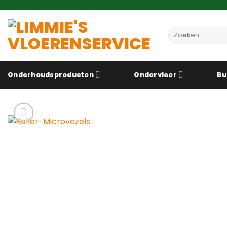
Ga
naar
inhoud
Zoeken
naar:
Onderhoudsproducten
Ondervloer
Bu