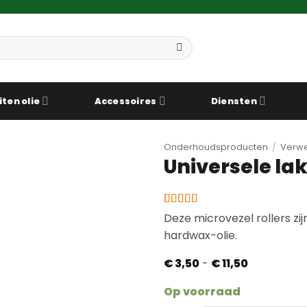
iten olie
Accessoires
Diensten
Onderhoudsproducten
/
Verwe
Universele lak
Gewaardeerd
4
Deze microvezel rollers zi
4.75
op 5
hardwax-olie.
gebaseerd
op
klantbeoordelingen
Prijsklasse:
€
3,50
-
€
11,50
€ 3,50
tot
Op voorraad
€ 11,50