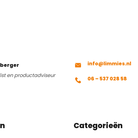
info@limmies.nl
mberger
list en productadviseur
06 – 537 028 58
en
Categorieën