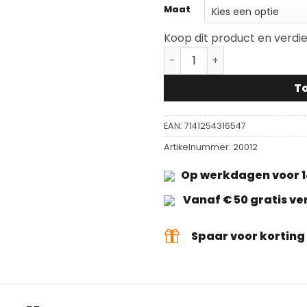
Maat
Koop dit product en verdi
Universele lakroller aanta
T
EAN:
7141254316547
Artikelnummer:
20012
Op werkdagen voor 1
Vanaf € 50 gratis v
Spaar voor kortin