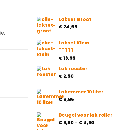
Lakset Groot
€
24,95
ie.
Lakset Klein
Gewaardeerd
1
€
13,95
4.00
op 5
gebaseerd
Lak rooster
op
€
2,50
klantbeoordeling
Lakemmer 10 liter
€
6,95
Beugel voor lak roller
Prijsklasse:
€
3,50
-
€
4,50
€ 3,50