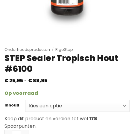
Onderhoudsproducten
/
RigoStep
STEP Sealer Tropisch Hout
#6100
Prijsklasse:
€
25,95
-
€
88,95
€ 25,95
tot
Op voorraad
€ 88,95
Inhoud
Koop dit product en verdien tot wel
178
Spaarpunten.
STEP Sealer Tropisch Hout #6100 aantal