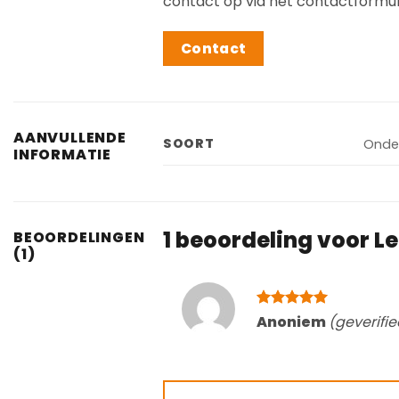
contact op via het contactformuli
Contact
AANVULLENDE
SOORT
Onde
INFORMATIE
1 beoordeling voor
Le
BEOORDELINGEN
(1)
Gewaardeerd
Anoniem
(geverifi
5
uit 5