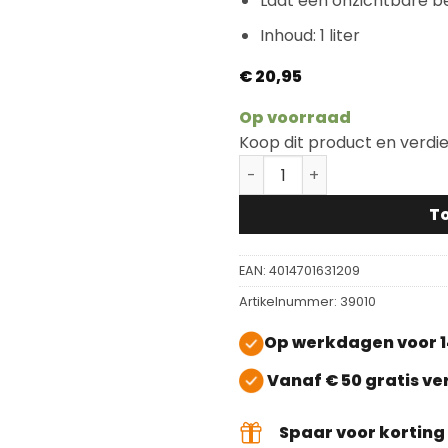
Laat een onzichtbare b
Inhoud: 1 liter
€
20,95
Op voorraad
Koop dit product en verdi
Lecol Care Cleaner OH43 
T
EAN:
4014701631209
Artikelnummer:
39010
Op werkdagen voor 1
Vanaf € 50 gratis v
Spaar voor kortin