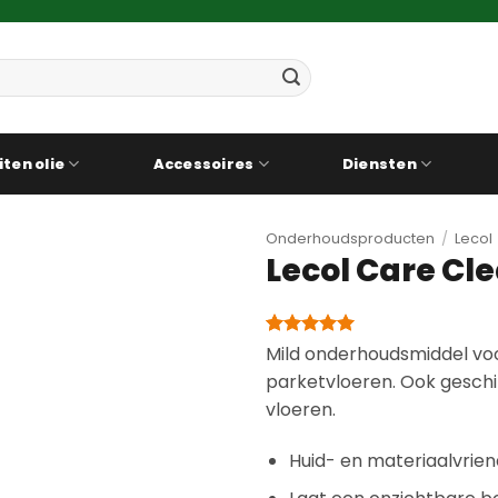
iten olie
Accessoires
Diensten
Onderhoudsproducten
/
Lecol
Lecol Care Cl
Gewaardeerd
1
Mild onderhoudsmiddel voor
5
op 5
parketvloeren. Ook geschi
gebaseerd
op
vloeren.
klantbeoordeling
Huid- en materiaalvriend