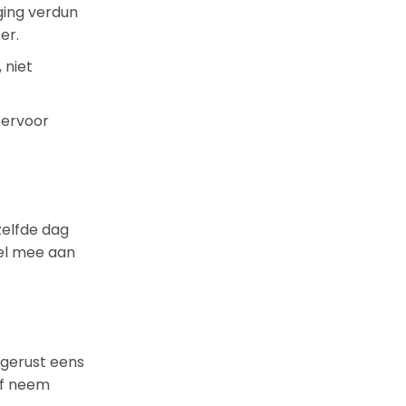
ging verdun
er.
 niet
 ervoor
zelfde dag
nel mee aan
 gerust eens
of neem