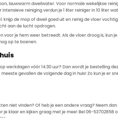
oon, lauwwarm dweilwater. Voor normale wekelijkse reini
r intensieve reiniging verdun je 1 liter reiniger in 10 liter wat
 knijp de mop of dweil goed uit en reinig de vloer vochtig,
cht aan de lucht opdrogen.
 voor je hem weer betreedt. Als de vloer droog is, kun je
nog op te boenen.
 huis
 op werkdagen vóór 14:30 uur? Dan wordt je bestelling de
 meeste gevallen de volgende dag in huis! Zo kun je er s
cten niet vinden? Of heb je een andere vraag? Neem dan
or je klaar en kijken graag met je mee! Bel 06-53702858 