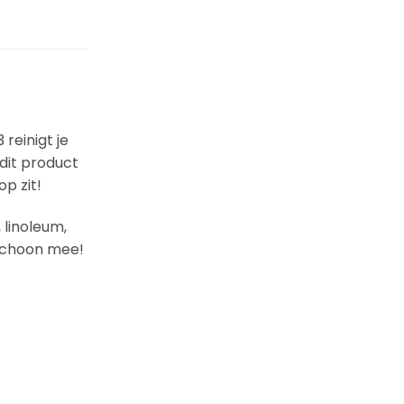
reinigt je
dit product
p zit!
 linoleum,
 schoon mee!