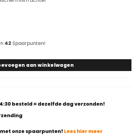
eschermfilm achter
en
42
Spaarpunten!
aantal
oevoegen aan winkelwagen
4:30 besteld = dezelfde dag verzonden!
erzending
g met onze spaarpunten!
Lees hier meer