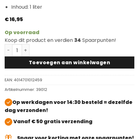
Inhoud: 1 liter
€
16,95
Op voorraad
Koop dit product en verdien
34
Spaarpunten!
Lecol Easy Polish OH41 - Zijdemat aantal
Toevoegen aan winkelwagen
EAN:
4014701012459
Artikelnummer:
39012
Op werkdagen voor 14:30 besteld = dezelfde
dag verzonden!
Vanaf € 50 gratis verzending
Spaar voor korting met onze spaarpunten!