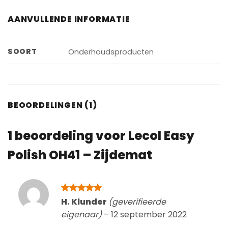
AANVULLENDE INFORMATIE
SOORT
Onderhoudsproducten
BEOORDELINGEN (1)
1 beoordeling voor
Lecol Easy
Polish OH41 – Zijdemat
Gewaardeerd
H. Klunder
(geverifieerde
5
uit 5
eigenaar)
–
12 september 2022