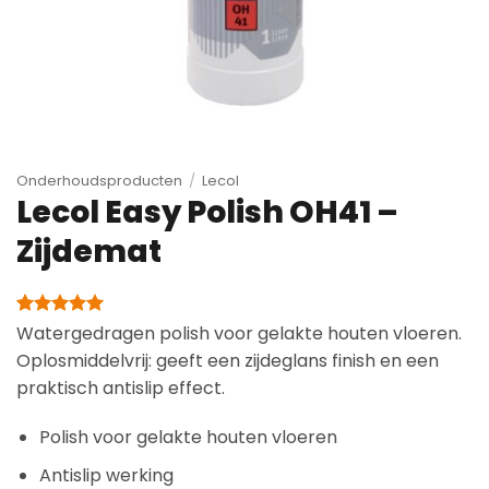
Onderhoudsproducten
/
Lecol
Lecol Easy Polish OH41 –
Zijdemat
Gewaardeerd
1
Watergedragen polish voor gelakte houten vloeren.
5
op 5
Oplosmiddelvrij: geeft een zijdeglans finish en een
gebaseerd
op
praktisch antislip effect.
klantbeoordeling
Polish voor gelakte houten vloeren
Antislip werking