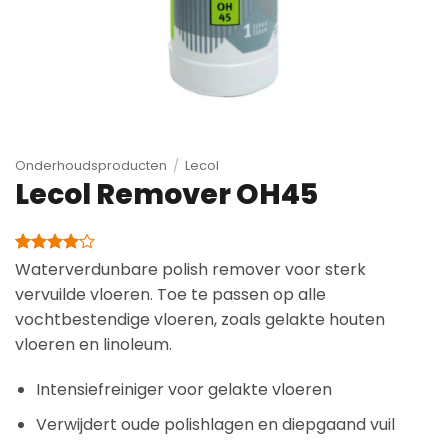
Onderhoudsproducten
/
Lecol
Lecol Remover OH45
Gewaardeerd
1
Waterverdunbare polish remover voor sterk
4
op 5
vervuilde vloeren. Toe te passen op alle
gebaseerd
op
vochtbestendige vloeren, zoals gelakte houten
klantbeoordeling
vloeren en linoleum.
Intensiefreiniger voor gelakte vloeren
Verwijdert oude polishlagen en diepgaand vuil