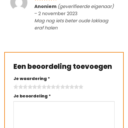
Gewaardeerd
Anoniem
(geverifieerde eigenaar)
4
uit 5
–
2 november 2023
Mag nog iets beter oude laklaag
eraf halen
Een beoordeling toevoegen
Je waardering
*
Je beoordeling
*