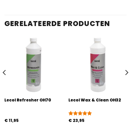
GERELATEERDE PRODUCTEN
Lecol Refresher OH70
Lecol Wax & Clean OH32
€
11,95
Gewaardeerd
€
23,95
5
uit 5