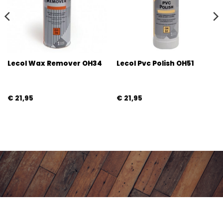
Lecol Wax Remover OH34
Lecol Pvc Polish OH51
€
21,95
€
21,95