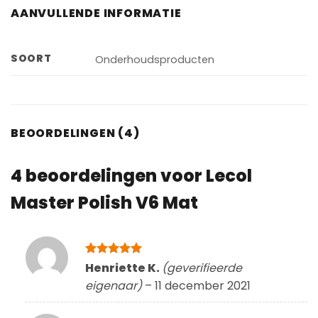
AANVULLENDE INFORMATIE
SOORT
Onderhoudsproducten
BEOORDELINGEN (4)
4 beoordelingen voor
Lecol
Master Polish V6 Mat
Gewaardeerd
Henriette K.
(geverifieerde
5
uit 5
eigenaar)
–
11 december 2021