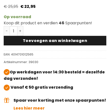
Oorspronkelijke
Huidige
€
25,95
€
22,95
prijs
prijs
was:
is:
Op voorraad
€ 25,95.
€ 22,95.
Koop dit product en verdien
46
Spaarpunten!
Lecol Master Polish V6 Mat aantal
Toevoegen aan winkelwagen
EAN:
4014701012565
Artikelnummer:
39030
Op werkdagen voor 14:30 besteld = dezelfde
dag verzonden!
Vanaf € 50 gratis verzending
Spaar voor korting met onze spaarpunten!
Lees hier meer