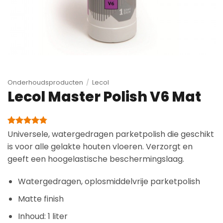
Onderhoudsproducten
/
Lecol
Lecol Master Polish V6 Mat
Gewaardeerd
4
Universele, watergedragen parketpolish die geschikt
4.75
op 5
is voor alle gelakte houten vloeren. Verzorgt en
gebaseerd
op
geeft een hoogelastische beschermingslaag.
klantbeoordelingen
Watergedragen, oplosmiddelvrije parketpolish
Matte finish
Inhoud: 1 liter