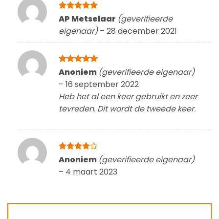
Gewaardeerd
AP Metselaar
(geverifieerde
5
uit 5
eigenaar)
–
28 december 2021
Gewaardeerd
Anoniem
(geverifieerde eigenaar)
5
uit 5
–
16 september 2022
Heb het al een keer gebruikt en zeer
tevreden. Dit wordt de tweede keer.
Gewaardeerd
Anoniem
(geverifieerde eigenaar)
4
uit 5
–
4 maart 2023