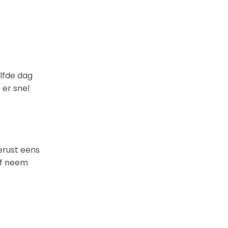
lfde dag
 er snel
erust eens
of neem