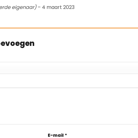
eerde eigenaar)
–
4 maart 2023
toevoegen
E-mail
*