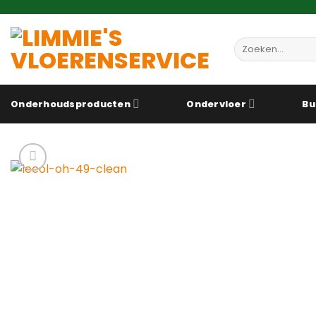
Ga
naar
inhoud
Zoeken
naar:
Onderhoudsproducten
Ondervloer
Bu