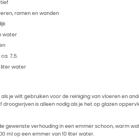
tief
loeren, ramen en wanden
ijk
m water
en
a. 7,5.
 liter water
als je wilt gebruiken voor de reiniging van vloeren en an
f droogwrjven is alleen nodig als je het op glazen opperv
 de gewenste verhouding in een emmer schoon, warm wat
100 ml op een emmer van 10 liter water.