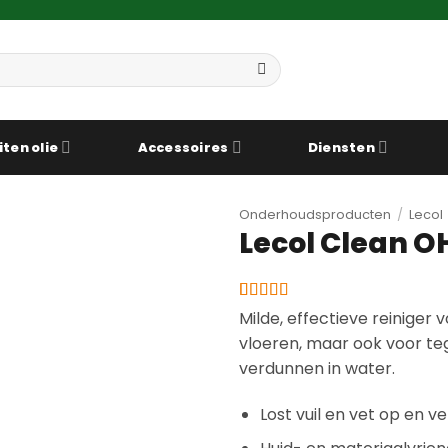
iten olie
Accessoires
Diensten
Onderhoudsproducten
/
Lecol
Lecol Clean O
Gewaardeerd
3
Milde, effectieve reiniger 
4.33
op 5
vloeren, maar ook voor te
gebaseerd
op
verdunnen in water.
klantbeoordelingen
Lost vuil en vet op en v