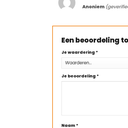
Gewaardeerd
Anoniem
(geverifi
4
uit 5
Een beoordeling 
Je waardering
*
Je beoordeling
*
Naam
*