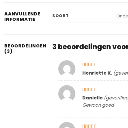
AANVULLENDE
SOORT
Onde
INFORMATIE
3 beoordelingen voo
BEOORDELINGEN
(3)
Gewaardeerd
Henriette K.
(gever
5
uit 5
Gewaardeerd
Danielle
(geverifie
4
uit 5
Gewoon goed