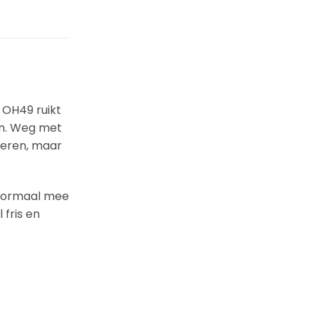
 OH49 ruikt
ten. Weg met
loeren, maar
 normaal mee
 fris en