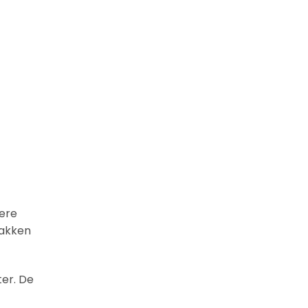
dere
lakken
er. De