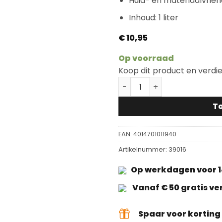
Huid- en materiaalvriend
Inhoud: 1 liter
€
10,95
Op voorraad
Koop dit product en verdi
Lecol Clean OH49 aantal
T
EAN:
4014701011940
Artikelnummer:
39016
Op werkdagen voor 1
Vanaf € 50 gratis v
Spaar voor kortin