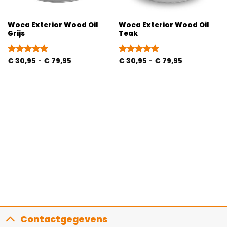
Woca Exterior Wood Oil
Woca Exterior Wood Oil
Grijs
Teak
Prijsklasse:
Prijsklasse:
Gewaardeerd
€
30,95
-
€
79,95
Gewaardeerd
€
30,95
-
€
79,95
€ 30,95
€ 30,95
5
uit 5
4.83
uit 5
tot
tot
€ 79,95
€ 79,95
Contactgegevens