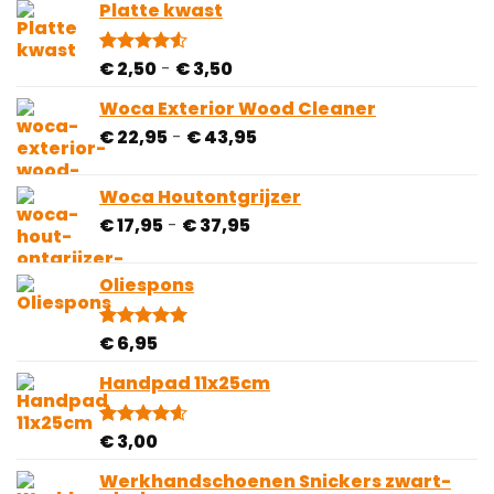
gebaseerd
Platte kwast
op
klantbeoordelingen
Prijsklasse:
€
2,50
-
€
3,50
Gewaardeerd
2
4.50
op 5
€ 2,50
gebaseerd
Woca Exterior Wood Cleaner
tot
op
Prijsklasse:
€
22,95
-
€
43,95
€ 3,50
klantbeoordelingen
€ 22,95
tot
Woca Houtontgrijzer
€ 43,95
Prijsklasse:
€
17,95
-
€
37,95
€ 17,95
tot
Oliespons
€ 37,95
€
6,95
Gewaardeerd
5
5.00
op 5
gebaseerd
Handpad 11x25cm
op
klantbeoordelingen
€
3,00
Gewaardeerd
5
4.60
op 5
gebaseerd
Werkhandschoenen Snickers zwart-
op