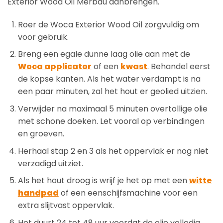
Exterior Wood Oil Merbau aanbrengen.
Roer de Woca Exterior Wood Oil zorgvuldig om
voor gebruik.
Breng een egale dunne laag olie aan met de
Woca applicator
of een
kwast
. Behandel eerst
de kopse kanten. Als het water verdampt is na
een paar minuten, zal het hout er geolied uitzien.
Verwijder na maximaal 5 minuten overtollige olie
met schone doeken. Let vooral op verbindingen
en groeven.
Herhaal stap 2 en 3 als het oppervlak er nog niet
verzadigd uitziet.
Als het hout droog is wrijf je het op met een
witte
handpad
of een eenschijfsmachine voor een
extra slijtvast oppervlak.
Het duurt 24 tot 48 uur voordat de olie volledig