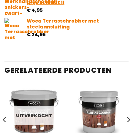
grijs XL Maat 11
klantbeoordelingen
€
4,95
Woca Terrasschrobber met
steelaansluiting
€
24,95
GERELATEERDE PRODUCTEN
UITVERKOCHT