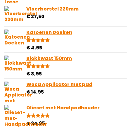
Vloerborstel 220mm
€
27,50
Katoenen Doeken
€
4,95
Gewaardeerd
10
4.80
op 5
gebaseerd
Blokkwast 150mm
op
klantbeoordelingen
€
8,95
Gewaardeerd
2
4.50
op 5
gebaseerd
Woca Applicator met pad
op
€
14,95
klantbeoordelingen
Olieset met Handpadhouder
€
24,95
Gewaardeerd
4
5.00
op 5