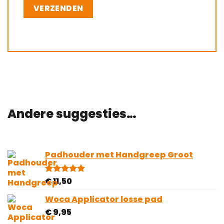
Andere suggesties…
Padhouder met Handgreep Groot
€
11,50
Gewaardeerd
1
5.00
op 5
gebaseerd
Woca Applicator losse pad
op
€
9,95
klantbeoordeling