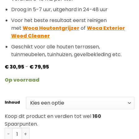
Droog in 5-7 uur, uitgehard in 24-48 uur
Voor het beste resultaat eerst reinigen
met
Woca Houtontgrijzer
of
Woca Exterior
Wood Cleaner
Geschikt voor alle houten terrassen,
tuinmeubelen, tuinhuizen, gevelbekleding etc.
Prijsklasse:
€
30,95
-
€
79,95
€ 30,95
tot
Op voorraad
€ 79,95
Inhoud
Koop dit product en verdien tot wel
160
Spaarpunten.
Woca Exterior Wood Oil Merbau aantal