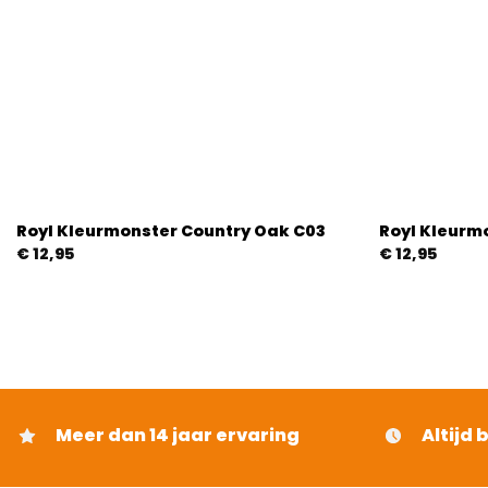
Royl Kleurmonster Country Oak C03
Royl Kleurm
€
12,95
€
12,95
Meer dan 14 jaar ervaring
Altijd 