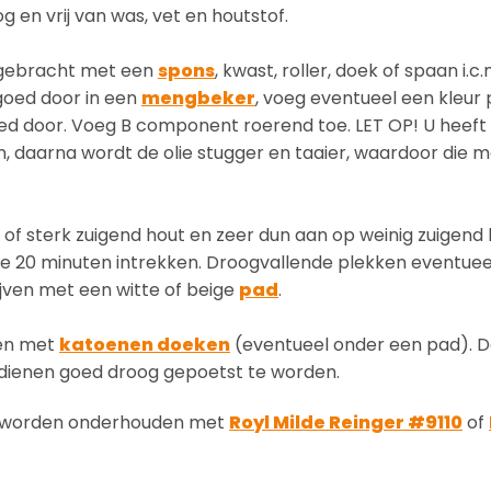
g en vrij van was, vet en houtstof.
ngebracht met een
spons
, kwast, roller, doek of spaan i.c
oed door in een
mengbeker
, voeg eventueel een kleur
ed door. Voeg B component roerend toe. LET OP! U heeft
n, daarna wordt de olie stugger en taaier, waardoor die moe
of sterk zuigend hout en zeer dun aan op weinig zuigend 
ie 20 minuten intrekken. Droogvallende plekken eventueel 
jven met een witte of beige
pad
.
ven met
katoenen doeken
(eventueel onder een pad). 
n dienen goed droog gepoetst te worden.
jks worden onderhouden met
Royl Milde Reinger #9110
of