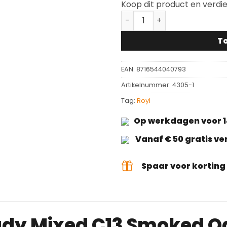
Koop dit product en verdi
Royl Oil 2K Ready Mixed C
T
EAN:
8716544040793
Artikelnummer:
4305-1
Tag:
Royl
Op werkdagen voor 1
Vanaf € 50 gratis v
Spaar voor kortin
eady Mixed C13 Smoked O