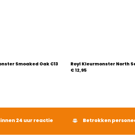
onster Smoaked Oak C13
Royl Kleurmonster North S
€
12,95
binnen 24 uur reactie
Betrokken persone