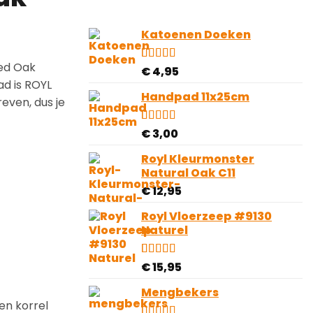
Katoenen Doeken
ked Oak
Gewaardeerd
10
€
4,95
4.80
op 5
ad is ROYL
gebaseerd
Handpad 11x25cm
even, dus je
op
klantbeoordelingen
Gewaardeerd
5
€
3,00
4.60
op 5
gebaseerd
Royl Kleurmonster
op
Natural Oak C11
klantbeoordelingen
€
12,95
Royl Vloerzeep #9130
Naturel
Gewaardeerd
9
€
15,95
4.11
op 5
gebaseerd
Mengbekers
op
en korrel
klantbeoordelingen