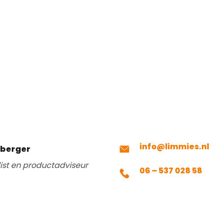
info@limmies.nl
mberger
list en productadviseur
06 – 537 028 58