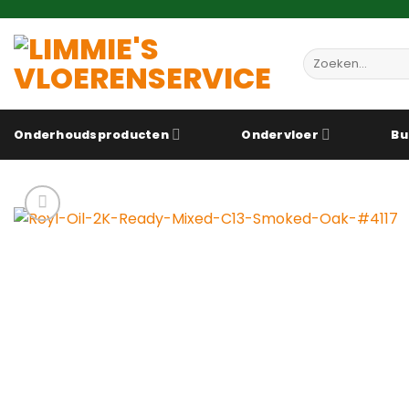
Ga
naar
inhoud
Zoeken
naar:
Onderhoudsproducten
Ondervloer
Bu