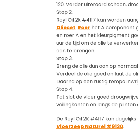
120. Verder uiteraard schoon, droo
Stap 2.
Royl Oil 2k #4117 kan worden aa
Olieset
.
Roer
het A component g
en roer A en het kleurpigment go
uur de tijd om de olie te verwerke
aan te brengen.
Stap 3.
Breng de olie dun aan op normaal 
Verdeel de olie goed en laat de ol
Daarna op een rustig tempo inwri
Stap 4.
Tot slot de vloer goed droogwrij
veilingkanten en langs de plinte
De Royl Oil 2K #4117 kan dageli
Vloerzeep Naturel #9130
.