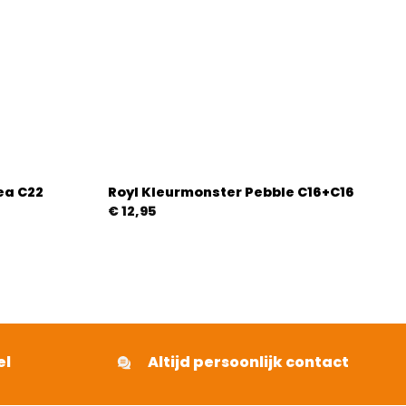
ea C22
Royl Kleurmonster Pebble C16+C16
€
12,95
el
Altijd persoonlijk contact