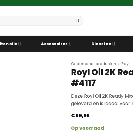
iten olie
Accessoires
Diensten
Onderhoudsproducten
/
Royl
Royl Oil 2K R
#4117
Deze Royl Oil 2K Ready Mix
geleverd en is ideaal voor
€
59,95
Op voorraad