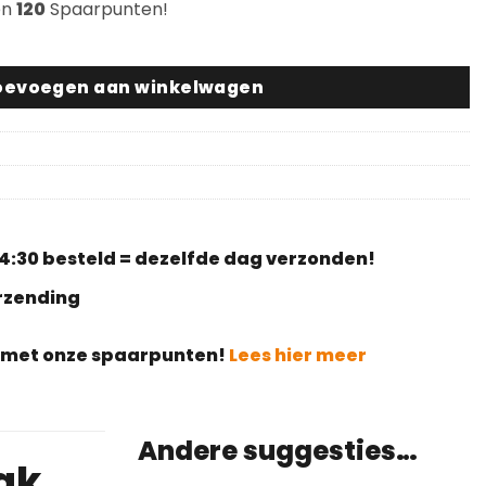
en
120
Spaarpunten!
13 Smoked Oak #4117 aantal
oevoegen aan winkelwagen
4:30 besteld = dezelfde dag verzonden!
erzending
g met onze spaarpunten!
Lees hier meer
Andere suggesties…
ak