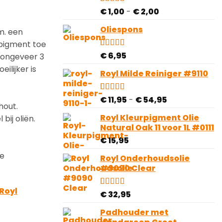
Prijsklasse:
Gewaardeerd
4
€
1,00
-
€
2,00
4.50
op 5
€ 1,00
gebaseerd
Oliespons
tot
.m. een
op
€ 2,00
klantbeoordelingen
 pigment toe
Gewaardeerd
5
€
6,95
 ongeveer 3
5.00
op 5
ilijker is
gebaseerd
Royl Milde Reiniger #9110
op
klantbeoordelingen
Prijsklasse:
Gewaardeerd
3
€
11,95
-
€
54,95
hout.
4.67
op 5
€ 11,95
gebaseerd
Royl Kleurpigment Olie
bij oliën.
tot
op
Natural Oak 11 voor 1L #0111
€ 54,95
klantbeoordelingen
€
15,95
De
Royl Onderhoudsolie
#9090 Clear
Royl
Gewaardeerd
4
€
32,95
4.50
op 5
gebaseerd
Padhouder met
op