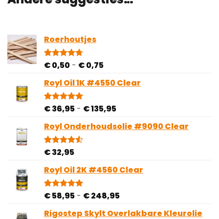
Roerhoutjes
Prijsklasse:
€
0,50
-
€
0,75
Gewaardeerd
3
4.67
op 5
€ 0,50
gebaseerd
Royl Oil 1K #4550 Clear
tot
op
€ 0,75
klantbeoordelingen
Prijsklasse:
€
36,95
-
€
135,95
Gewaardeerd
2
5.00
op 5
€ 36,95
gebaseerd
Royl Onderhoudsolie #9090 Clear
tot
op
€ 135,95
klantbeoordelingen
€
32,95
Gewaardeerd
4
4.50
op 5
gebaseerd
Royl Oil 2K #4560 Clear
op
klantbeoordelingen
Prijsklasse:
€
58,95
-
€
248,95
Gewaardeerd
1
5.00
op 5
€ 58,95
gebaseerd
Rigostep Skylt Overlakbare Kleurolie
tot
op