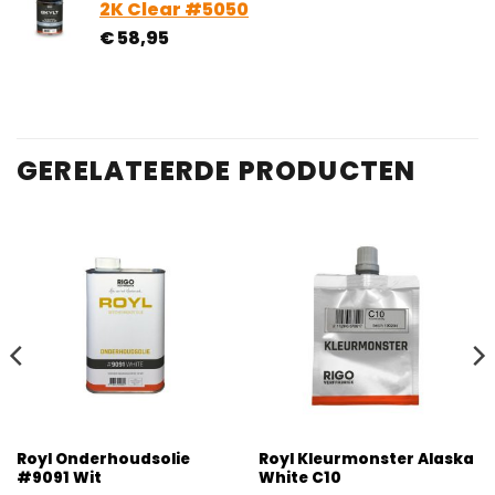
2K Clear #5050
€ 248,95
klantbeoordeling
€
58,95
GERELATEERDE PRODUCTEN
Royl Onderhoudsolie
Royl Kleurmonster Alaska
#9091 Wit
White C10