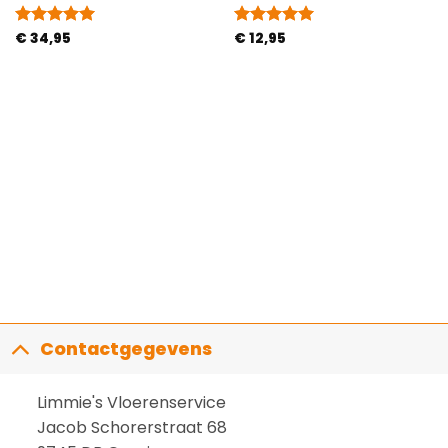
Gewaardeerd
€
34,95
Gewaardeerd
€
12,95
5
uit 5
5
uit 5
Contactgegevens
Limmie's Vloerenservice
Jacob Schorerstraat 68