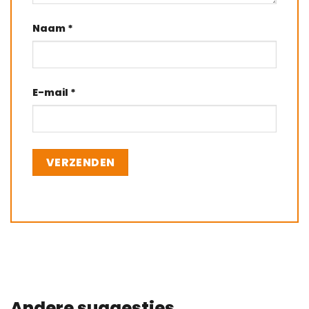
Naam
*
E-mail
*
Andere suggesties…