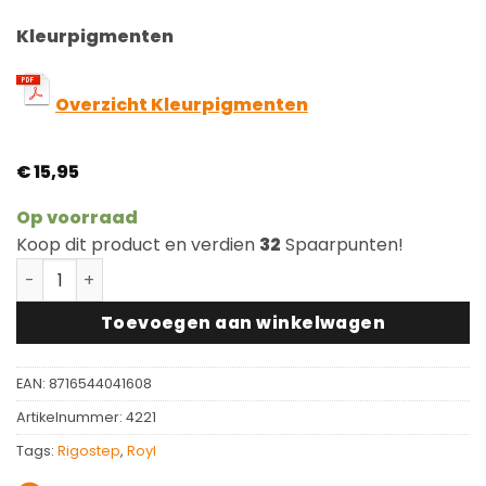
Kleurpigmenten
Overzicht Kleurpigmenten
€
15,95
Op voorraad
Koop dit product en verdien
32
Spaarpunten!
Royl Kleurpigment Olie Summer Beach 27 voor 1L #0127
Toevoegen aan winkelwagen
EAN:
8716544041608
Artikelnummer:
4221
Tags:
Rigostep
,
Royl