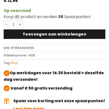
€
12,95
Op voorraad
Koop dit product en verdien
26
Spaarpunten!
Royl Kleurmonster Double Alaska White C10+C10 aanta
Toevoegen aan winkelwagen
EAN:
8716544041066
Artikelnummer:
4108
Tag:
Royl
Op werkdagen voor 14:30 besteld = dezelfde
dag verzonden!
Vanaf € 50 gratis verzending
Spaar voor korting met onze spaarpunten!
Lees hier meer