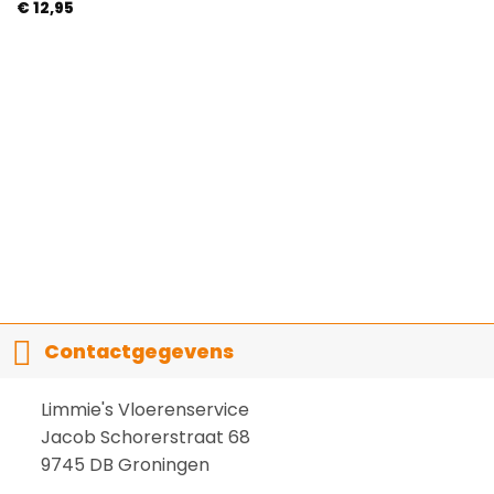
Gewaardeerd
€
12,95
5
uit 5
Contactgegevens
Limmie's Vloerenservice
Jacob Schorerstraat 68
9745 DB Groningen