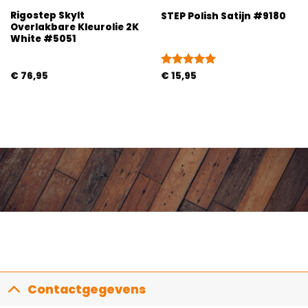
Rigostep Skylt
STEP Polish Satijn #9180
Overlakbare Kleurolie 2K
White #5051
€
76,95
Gewaardeerd
€
15,95
5
uit 5
Contactgegevens