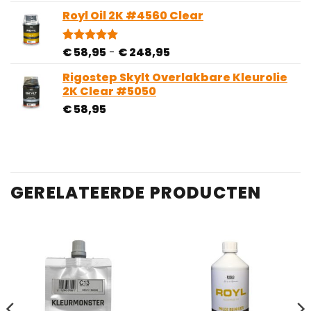
Royl Oil 2K #4560 Clear
Prijsklasse:
€
58,95
-
€
248,95
Gewaardeerd
1
5.00
op 5
€ 58,95
gebaseerd
Rigostep Skylt Overlakbare Kleurolie
tot
op
2K Clear #5050
€ 248,95
klantbeoordeling
€
58,95
GERELATEERDE PRODUCTEN