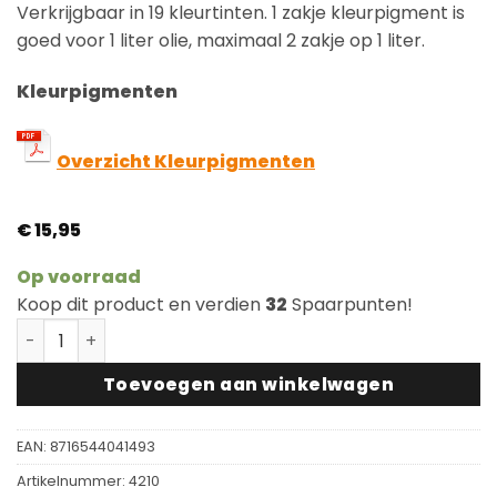
Verkrijgbaar in 19 kleurtinten. 1 zakje kleurpigment is
goed voor 1 liter olie, maximaal 2 zakje op 1 liter.
Kleurpigmenten
Overzicht Kleurpigmenten
€
15,95
Op voorraad
Koop dit product en verdien
32
Spaarpunten!
Royl Kleurpigment Olie Exotic Brown 15 voor 1L #0115 aa
Toevoegen aan winkelwagen
EAN:
8716544041493
Artikelnummer:
4210