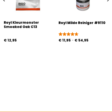
Royl Kleurmonster
Royl Milde Reiniger #9110
Smoaked Oak C13
Prijsklasse:
€
12,95
Gewaardeerd
€
11,95
-
€
54,95
€ 11,95
4.67
uit 5
tot
€ 54,95