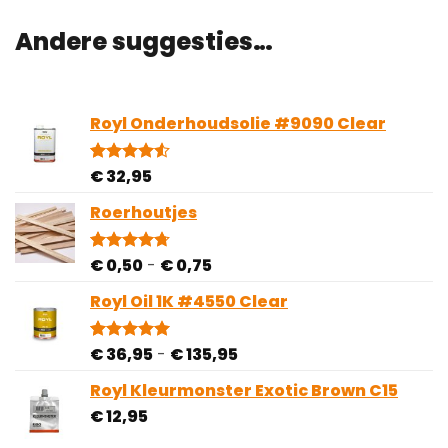
Andere suggesties…
Royl Onderhoudsolie #9090 Clear
€
32,95
Gewaardeerd
4
4.50
op 5
gebaseerd
Roerhoutjes
op
klantbeoordelingen
Prijsklasse:
€
0,50
-
€
0,75
Gewaardeerd
3
4.67
op 5
€ 0,50
gebaseerd
Royl Oil 1K #4550 Clear
tot
op
€ 0,75
klantbeoordelingen
Prijsklasse:
€
36,95
-
€
135,95
Gewaardeerd
2
5.00
op 5
€ 36,95
gebaseerd
Royl Kleurmonster Exotic Brown C15
tot
op
€
12,95
€ 135,95
klantbeoordelingen