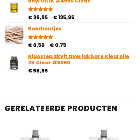
Royl Oil 1K #4550 Clear
Prijsklasse:
€
36,95
-
€
135,95
Gewaardeerd
2
5.00
op 5
€ 36,95
gebaseerd
Roerhoutjes
tot
op
€ 135,95
klantbeoordelingen
Prijsklasse:
€
0,50
-
€
0,75
Gewaardeerd
3
4.67
op 5
€ 0,50
gebaseerd
Rigostep Skylt Overlakbare Kleurolie
tot
op
2K Clear #5050
€ 0,75
klantbeoordelingen
€
58,95
GERELATEERDE PRODUCTEN