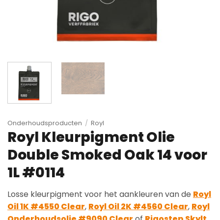
Onderhoudsproducten
/
Royl
Royl Kleurpigment Olie
Double Smoked Oak 14 voor
1L #0114
Losse kleurpigment voor het aankleuren van de
Royl
Oil 1K #4550 Clear
,
Royl Oil 2K #4560 Clear
,
Royl
Onderhoudsolie #9090 Clear
of
Rigostep Skylt