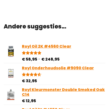
Andere suggesties…
Royl Oil 2K #4560 Clear
Prijsklasse:
€
58,95
-
€
248,95
Gewaardeerd
1
5.00
op 5
€ 58,95
gebaseerd
Royl Onderhoudsolie #9090 Clear
tot
op
€ 248,95
klantbeoordeling
€
32,95
Gewaardeerd
4
4.50
op 5
gebaseerd
Royl Kleurmonster Double Smoked Oak
op
C14
klantbeoordelingen
€
12,95