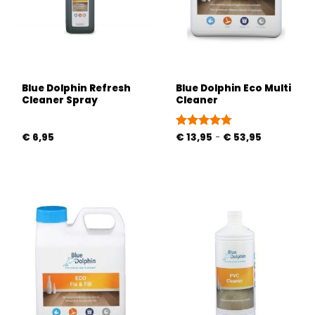
Blue Dolphin Refresh
Blue Dolphin Eco Multi
Cleaner Spray
Cleaner
Prijsklasse:
€
6,95
Gewaardeerd
€
13,95
-
€
53,95
€ 13,95
4.75
uit 5
tot
€ 53,95