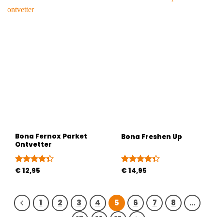
Bona Fernox Parket
Bona Freshen Up
Ontvetter
Gewaardeerd
€
12,95
Gewaardeerd
€
14,95
4.33
uit 5
4.33
uit 5
1
2
3
4
5
6
7
8
…