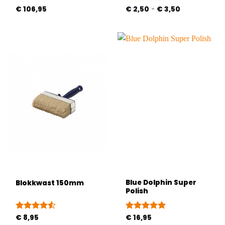
Prijsklasse:
€
106,95
Gewaardeerd
€
2,50
-
€
3,50
€ 2,50
4.5
uit 5
tot
€ 3,50
Blue Dolphin Super
Blokkwast 150mm
Polish
Gewaardeerd
€
8,95
Gewaardeerd
€
16,95