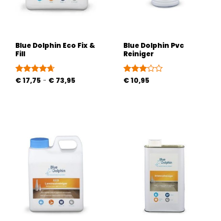
Blue Dolphin Eco Fix &
Blue Dolphin Pvc
Fill
Reiniger
Prijsklasse:
Gewaardeerd
€
17,75
-
€
73,95
Gewaardeerd
€
10,95
€ 17,75
4.6
uit 5
3
uit 5
tot
€ 73,95