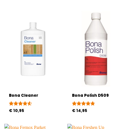
4.5
uit 5
5
uit 5
Bona Cleaner
Bona Polish D509
Gewaardeerd
€
10,95
Gewaardeerd
€
14,95
4.5
uit 5
4.7
uit 5