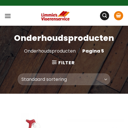
Ga
naar
inhoud
Onderhoudsproducten
Onderhoudsproducten
/
Pagina 5
FILTER