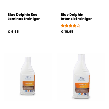
Blue Dolphin Eco
Blue Dolphin
Laminaatreiniger
Intensiefreiniger
€
9,95
Gewaardeerd
€
19,95
4
uit 5