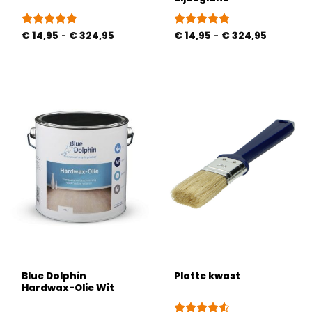
Prijsklasse:
Prijsklasse
Gewaardeerd
€
14,95
-
€
324,95
Gewaardeerd
€
14,95
-
€
324,95
€ 14,95
€ 14,95
4.83
uit 5
5
uit 5
tot
tot
€ 324,95
€ 324,95
Blue Dolphin
Platte kwast
Hardwax-Olie Wit