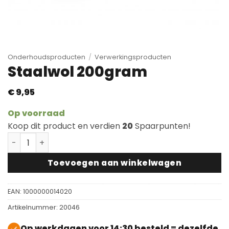
Onderhoudsproducten
/
Verwerkingsproducten
Staalwol 200gram
€
9,95
Op voorraad
Koop dit product en verdien
20
Spaarpunten!
Staalwol 200gram aantal
Toevoegen aan winkelwagen
EAN:
1000000014020
Artikelnummer:
20046
Op werkdagen voor 14:30 besteld = dezelfde