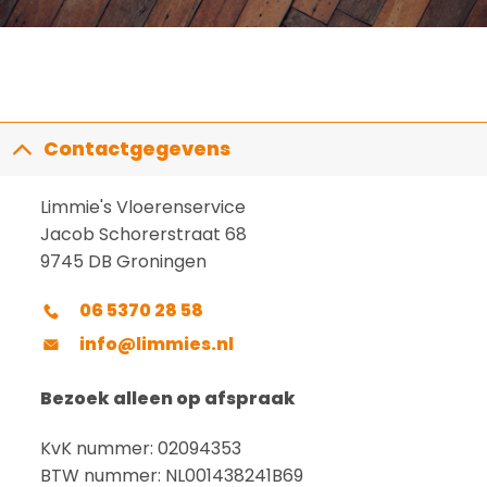
Contactgegevens
Limmie's Vloerenservice
Jacob Schorerstraat 68
9745 DB Groningen
06 5370 28 58
info@limmies.nl
Bezoek alleen op afspraak
KvK nummer: 02094353
BTW nummer: NL001438241B69