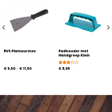
Padhouder met
RVS Plamuurmes
Handgreep Klein
Prijsklasse:
€
9,50
-
€
11,50
Gewaardeerd
€
8,95
€ 9,50
3
uit 5
tot
€ 11,50