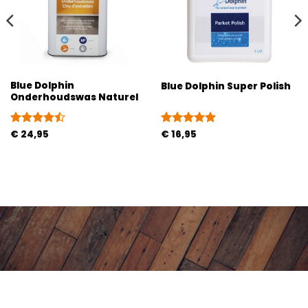
Blue Dolphin
Blue Dolphin Super Polish
Onderhoudswas Naturel
Gewaardeerd
€
24,95
Gewaardeerd
€
16,95
4.43
uit 5
5
uit 5