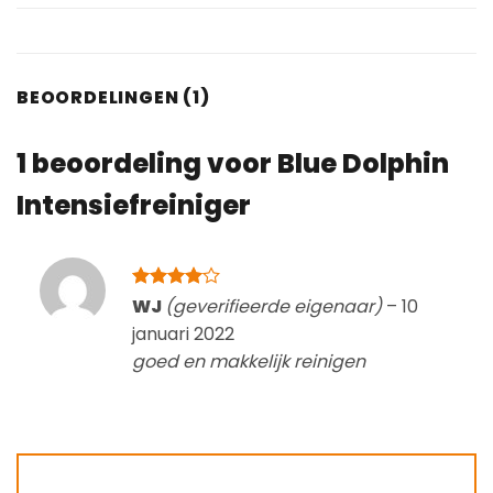
BEOORDELINGEN (1)
1 beoordeling voor
Blue Dolphin
Intensiefreiniger
Gewaardeerd
WJ
(geverifieerde eigenaar)
–
10
4
uit 5
januari 2022
goed en makkelijk reinigen