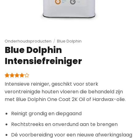
Onderhoudsproducten
/
Blue Dolphin
Blue Dolphin
Intensiefreiniger
Gewaardeerd
1
Intensieve reiniger, geschikt voor sterk
4
op 5
verontreinigde houten vloeren die behandeld zijn
gebaseerd
op
met Blue Dolphin One Coat 2K Oil of Hardwax-olie.
klantbeoordeling
Reinigt grondig en diepgaand
Rechtstreeks en onverdund aan te brengen
Dé voorbereiding voor een nieuwe afwerkingslaag