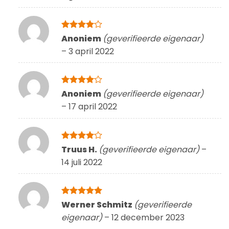
Gewaardeerd
Anoniem
(geverifieerde eigenaar)
4
uit 5
–
3 april 2022
Gewaardeerd
Anoniem
(geverifieerde eigenaar)
4
uit 5
–
17 april 2022
Gewaardeerd
Truus H.
(geverifieerde eigenaar)
–
4
uit 5
14 juli 2022
Gewaardeerd
Werner Schmitz
(geverifieerde
5
uit 5
eigenaar)
–
12 december 2023