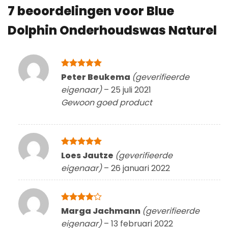
7 beoordelingen voor
Blue
Dolphin Onderhoudswas Naturel
Gewaardeerd
Peter Beukema
(geverifieerde
5
uit 5
eigenaar)
–
25 juli 2021
Gewoon goed product
Gewaardeerd
Loes Jautze
(geverifieerde
5
uit 5
eigenaar)
–
26 januari 2022
Gewaardeerd
Marga Jachmann
(geverifieerde
4
uit 5
eigenaar)
–
13 februari 2022