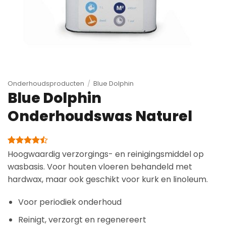
Onderhoudsproducten
/
Blue Dolphin
Blue Dolphin
Onderhoudswas Naturel
Gewaardeerd
7
Hoogwaardig verzorgings- en reinigingsmiddel op
4.43
op 5
wasbasis. Voor houten vloeren behandeld met
gebaseerd
op
hardwax, maar ook geschikt voor kurk en linoleum.
klantbeoordelingen
Voor periodiek onderhoud
Reinigt, verzorgt en regenereert