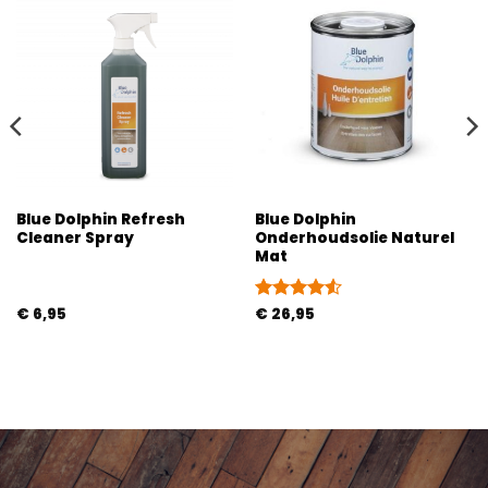
Blue Dolphin Refresh
Blue Dolphin
Cleaner Spray
Onderhoudsolie Naturel
Mat
€
6,95
Gewaardeerd
€
26,95
4.5
uit 5