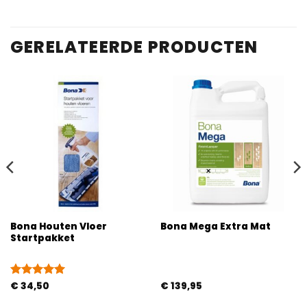
GERELATEERDE PRODUCTEN
Bona Houten Vloer
Bona Mega Extra Mat
Startpakket
Gewaardeerd
€
34,50
€
139,95
5
uit 5