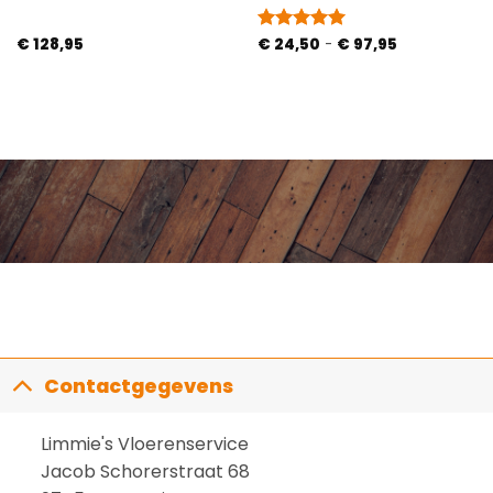
Prijsklasse:
€
128,95
Gewaardeerd
€
24,50
-
€
97,95
€ 24,50
5
uit 5
tot
€ 97,95
Contactgegevens
Limmie's Vloerenservice
Jacob Schorerstraat 68