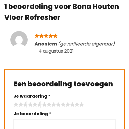
1 beoordeling voor
Bona Houten
Vloer Refresher
Gewaardeerd
Anoniem
(geverifieerde eigenaar)
5
uit 5
–
4 augustus 2021
Een beoordeling toevoegen
Je waardering
*
Je beoordeling
*