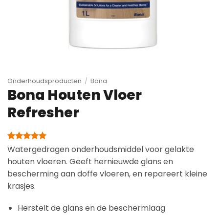
Onderhoudsproducten
/
Bona
Bona Houten Vloer
Refresher
Gewaardeerd
1
Watergedragen onderhoudsmiddel voor gelakte
5
op 5
houten vloeren. Geeft hernieuwde glans en
gebaseerd
op
bescherming aan doffe vloeren, en repareert kleine
klantbeoordeling
krasjes.
Herstelt de glans en de beschermlaag