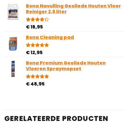
Bona Navulling Geoliede Houten Vloer
Reiniger 2,5 liter
€
18,95
Gewaardeerd
4
4.25
op 5
gebaseerd
Bona Cleaning pad
op
klantbeoordelingen
€
12,95
Gewaardeerd
1
5.00
op 5
gebaseerd
Bona Premium Geoliede Houten
op
Vloeren Spraymopset
klantbeoordeling
€
48,95
Gewaardeerd
1
5.00
op 5
gebaseerd
op
klantbeoordeling
GERELATEERDE PRODUCTEN