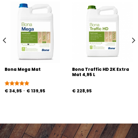
Bona Traffic HD 2K Extra
Bona Mega Mat
Mat 4,95 L
Prijsklasse:
Gewaardeerd
€
34,95
-
€
139,95
€
228,95
€ 34,95
5
uit 5
tot
€ 139,95