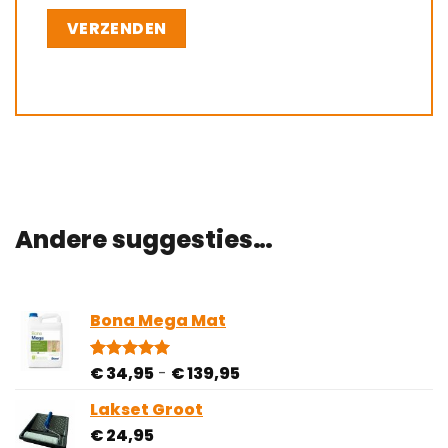
Andere suggesties…
Bona Mega Mat
Prijsklasse:
€
34,95
-
€
139,95
Gewaardeerd
2
5.00
op 5
€ 34,95
gebaseerd
Lakset Groot
tot
op
€
24,95
€ 139,95
klantbeoordelingen