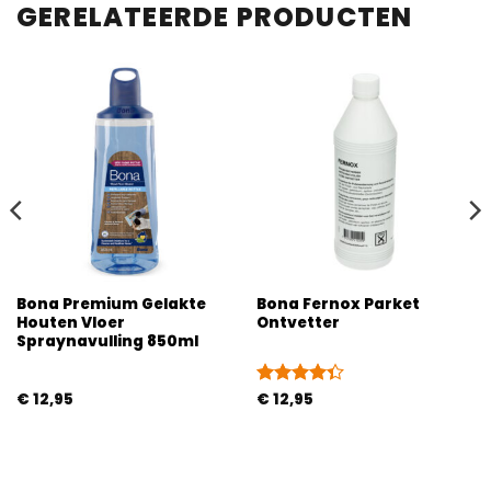
GERELATEERDE PRODUCTEN
Bona Premium Gelakte
Bona Fernox Parket
Houten Vloer
Ontvetter
Spraynavulling 850ml
€
12,95
Gewaardeerd
€
12,95
4.33
uit 5