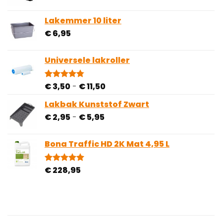
Lakemmer 10 liter
€
6,95
Universele lakroller
Prijsklasse:
€
3,50
-
€
11,50
Gewaardeerd
4
4.75
op 5
€ 3,50
gebaseerd
Lakbak Kunststof Zwart
tot
op
Prijsklasse:
€
2,95
-
€
5,95
€ 11,50
klantbeoordelingen
€ 2,95
tot
Bona Traffic HD 2K Mat 4,95 L
€ 5,95
€
228,95
Gewaardeerd
1
5.00
op 5
gebaseerd
op
klantbeoordeling