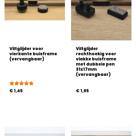
Viltglijder voor
Viltglijder
vierkante buisframe
rechthoekig voor
(vervangbaar)
vlakke buisframe
met dubbele pen
31x17mm
(vervangbaar)
Gewaardeerd
€
1,45
€
1,95
4.83
uit 5