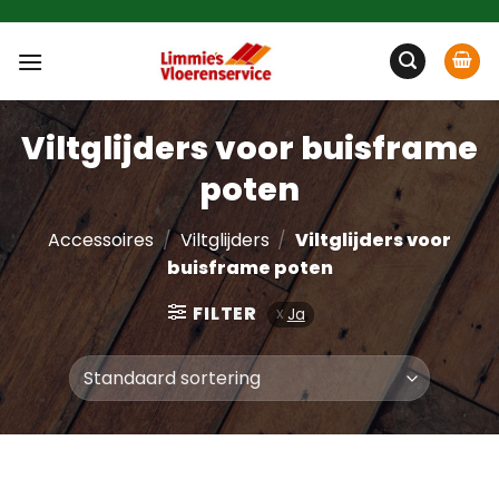
Ga
naar
inhoud
Viltglijders voor buisframe
poten
Accessoires
/
Viltglijders
/
Viltglijders voor
buisframe poten
FILTER
Ja