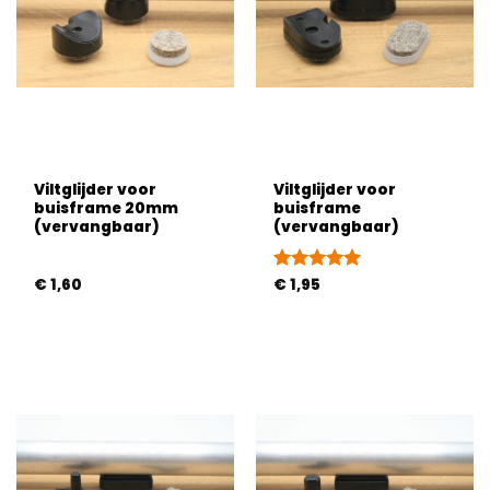
Viltglijder voor
Viltglijder voor
buisframe 20mm
buisframe
(vervangbaar)
(vervangbaar)
€
1,60
Gewaardeerd
€
1,95
5
uit 5