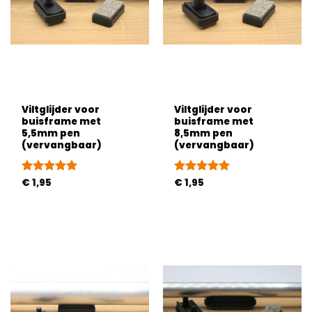
Viltglijder voor
Viltglijder voor
buisframe met
buisframe met
5,5mm pen
8,5mm pen
(vervangbaar)
(vervangbaar)
Gewaardeerd
€
1,95
Gewaardeerd
€
1,95
5
uit 5
5
uit 5