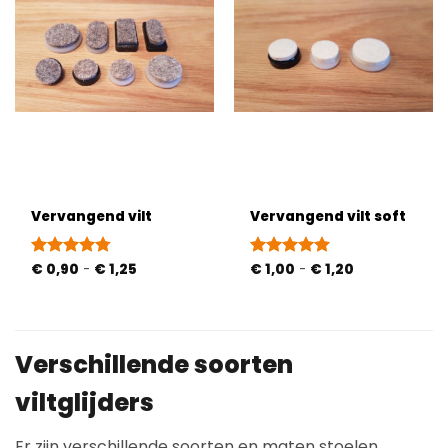
Vervangend vilt
Vervangend vilt soft
Prijsklasse:
Prijsklasse:
Gewaardeerd
€
0,90
-
€
1,25
Gewaardeerd
€
1,00
-
€
1,20
€ 0,90
€ 1,00
4.75
uit 5
5
uit 5
tot
tot
€ 1,25
€ 1,20
Verschillende soorten
viltglijders
Er zijn verschillende soorten en maten stoelen.