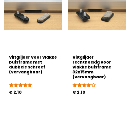
Viltglijder voor vlakke
Viltglijder
buisframe met
rechthoekig voor
dubbele schroef
vlakke buisframe
(vervangbaar)
32x15mm
(vervangbaar)
Gewaardeerd
€
2,10
Gewaardeerd
€
2,10
5
uit 5
4
uit 5