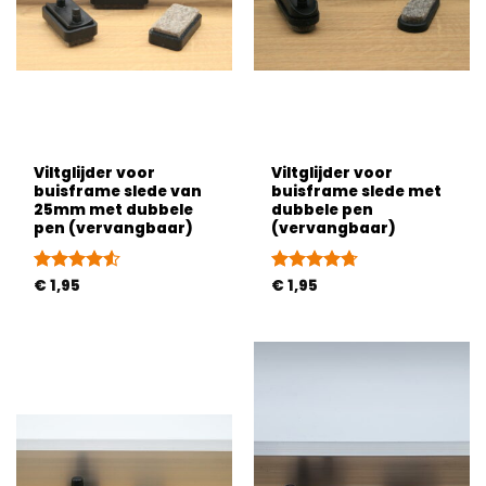
Viltglijder voor
Viltglijder voor
buisframe slede van
buisframe slede met
25mm met dubbele
dubbele pen
pen (vervangbaar)
(vervangbaar)
Gewaardeerd
€
1,95
Gewaardeerd
€
1,95
4.5
uit 5
4.67
uit 5