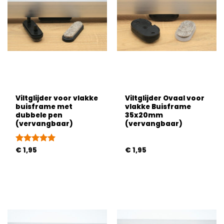
Viltglijder voor vlakke
Viltglijder Ovaal voor
buisframe met
vlakke Buisframe
dubbele pen
35x20mm
(vervangbaar)
(vervangbaar)
Gewaardeerd
€
1,95
€
1,95
5
uit 5