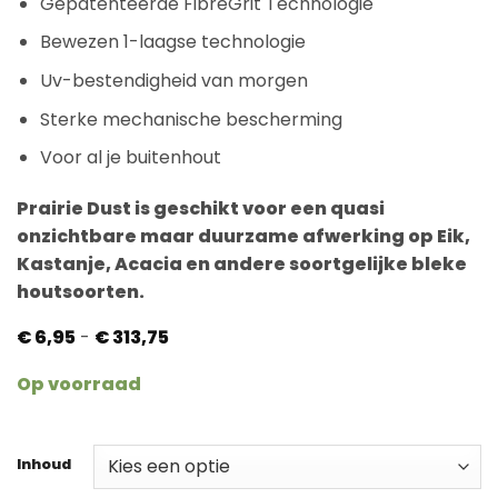
Gepatenteerde FibreGrit Technologie
Bewezen 1-laagse technologie
Uv-bestendigheid van morgen
Sterke mechanische bescherming
Voor al je buitenhout
Prairie Dust is geschikt voor een quasi
onzichtbare maar duurzame afwerking op Eik,
Kastanje, Acacia en andere soortgelijke bleke
houtsoorten.
Prijsklasse:
€
6,95
-
€
313,75
€ 6,95
tot
Op voorraad
€ 313,75
Inhoud