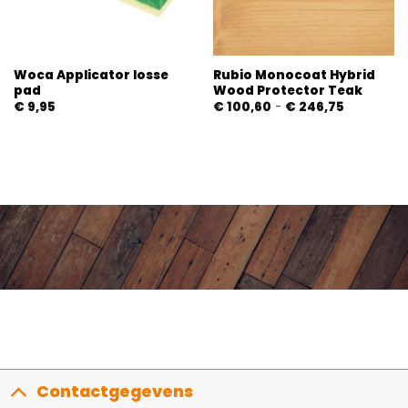
Woca Applicator losse
Rubio Monocoat Hybrid
pad
Wood Protector Teak
Prijsklasse:
€
9,95
€
100,60
-
€
246,75
€ 100,60
tot
€ 246,75
Contactgegevens