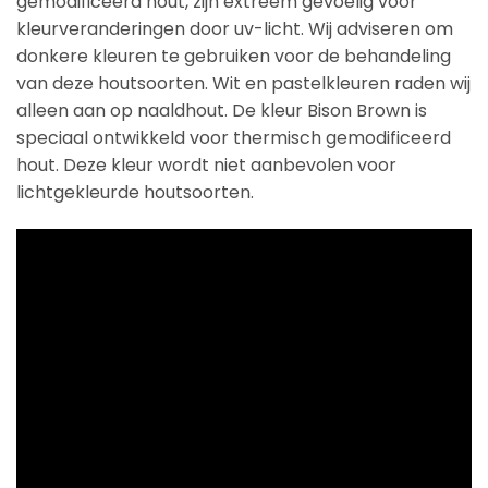
gemodificeerd hout, zijn extreem gevoelig voor
kleurveranderingen door uv-licht. Wij adviseren om
donkere kleuren te gebruiken voor de behandeling
van deze houtsoorten. Wit en pastelkleuren raden wij
alleen aan op naaldhout. De kleur Bison Brown is
speciaal ontwikkeld voor thermisch gemodificeerd
hout. Deze kleur wordt niet aanbevolen voor
lichtgekleurde houtsoorten.