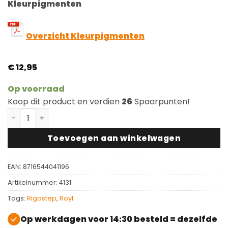
Kleurpigmenten
Overzicht Kleurpigmenten
€
12,95
Op voorraad
Koop dit product en verdien
26
Spaarpunten!
Royl Kleurmonster Foggy W09 aantal
Toevoegen aan winkelwagen
EAN:
8716544041196
Artikelnummer:
4131
Tags:
Rigostep
,
Royl
Op werkdagen voor 14:30 besteld = dezelfde