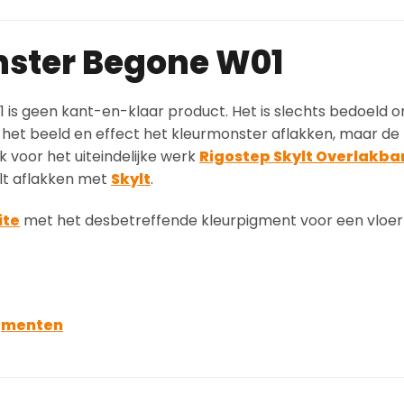
nster Begone W01
is geen kant-en-klaar product. Het is slechts bedoeld 
 het beeld en effect het kleurmonster aflakken, maar de 
ik voor het uiteindelijke werk
Rigostep Skylt Overlakbar
ilt aflakken met
Skylt
.
ite
met het desbetreffende kleurpigment voor een vloer
gmenten