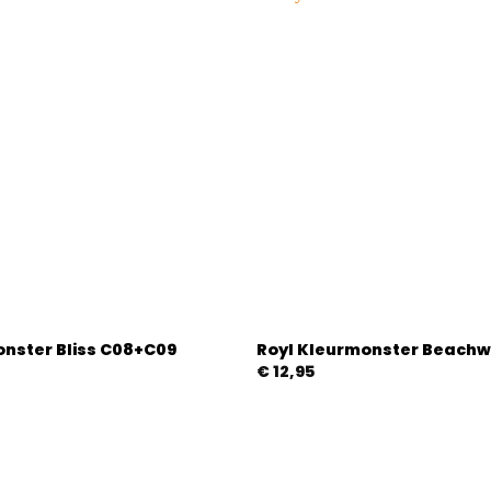
onster Bliss C08+C09
Royl Kleurmonster Beachw
€
12,95