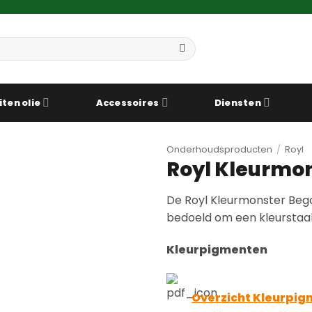
iten olie
Accessoires
Diensten
Onderhoudsproducten
/
Royl
Royl Kleurmo
De Royl Kleurmonster Bego
bedoeld om een kleurstaa
Kleurpigmenten
Overzicht Kleurpi