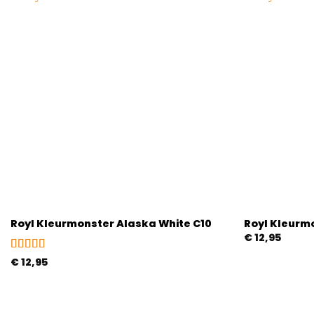
Royl Kleurmonster Alaska White C10
Royl Kleurm
€
12,95
Gewaardeerd
€
12,95
5
uit 5