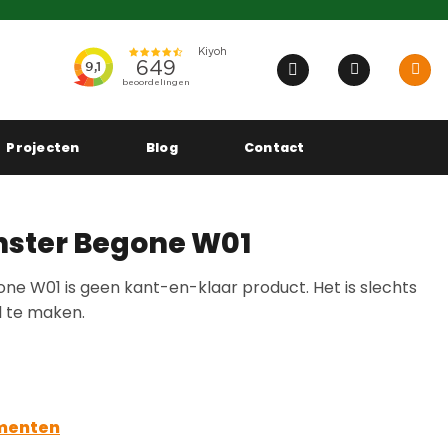
Projecten
Blog
Contact
nster Begone W01
ne W01 is geen kant-en-klaar product. Het is slechts
l te maken.
gmenten