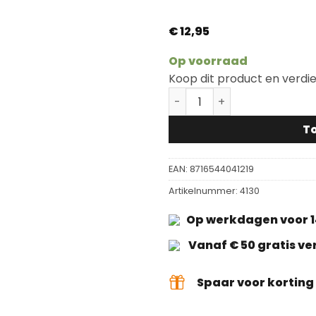
€
12,95
Op voorraad
Koop dit product en verdi
Royl Kleurmonster Begone
T
EAN:
8716544041219
Artikelnummer:
4130
Op werkdagen voor 1
Vanaf € 50 gratis v
Spaar voor kortin