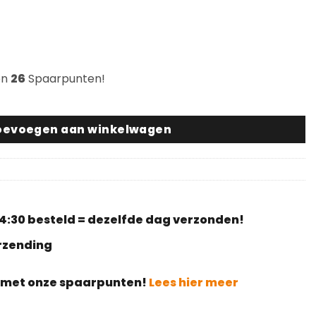
en
26
Spaarpunten!
 W01 aantal
oevoegen aan winkelwagen
4:30 besteld = dezelfde dag verzonden!
erzending
g met onze spaarpunten!
Lees hier meer