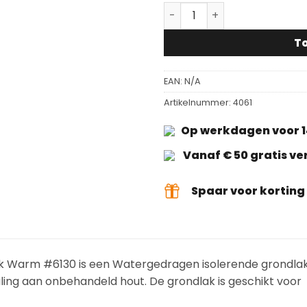
Rigostep STEP Parket Gro
T
EAN:
N/A
Artikelnummer:
4061
Op werkdagen voor 1
Vanaf € 50 gratis v
Spaar voor kortin
k Warm #6130 is een Watergedragen isolerende grondlak
ling aan onbehandeld hout. De grondlak is geschikt voor