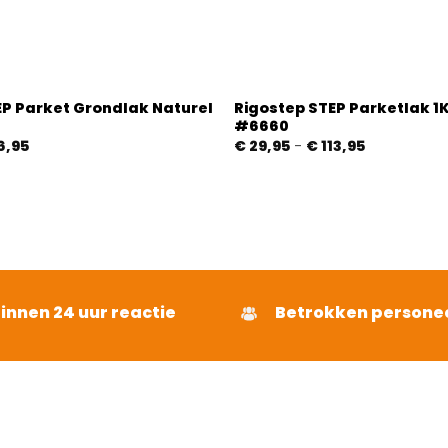
EP Parket Grondlak Naturel
Rigostep STEP Parketlak 1K
#6660
Prijsklasse:
Prijsklasse:
6,95
€
29,95
-
€
113,95
€ 22,95
€ 29,95
tot
tot
€ 76,95
€ 113,95
binnen 24 uur reactie
Betrokken persone