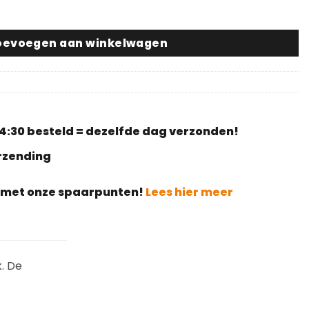
ndlak Warm #6130 aantal
oevoegen aan winkelwagen
4:30 besteld = dezelfde dag verzonden!
erzending
g met onze spaarpunten!
Lees hier meer
. De