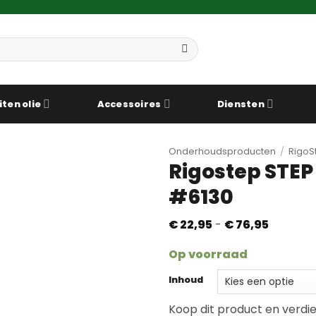
iten olie
Accessoires
Diensten
Onderhoudsproducten
/
RigoS
Rigostep STE
#6130
Prijsklas
€
22,95
-
€
76,95
€ 22,95
tot
Op voorraad
€ 76,95
Inhoud
Koop dit product en verdi