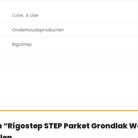
1 Liter, 4 Liter
Onderhoudsproducten
RigoStep
m “Rigostep STEP Parket Grondlak 
len