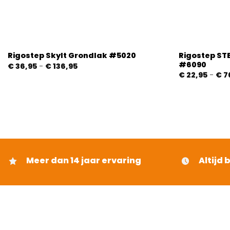
Rigostep ST
Rigostep Skylt Grondlak #5020
#6090
Prijsklasse:
€
36,95
-
€
136,95
€ 36,95
€
22,95
-
€
7
tot
€ 136,95
Meer dan 14 jaar ervaring
Altijd 