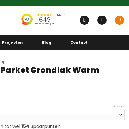
Projecten
Blog
Contact
tep
P Parket Grondlak Warm
se:
WISSEN
en tot wel
154
Spaarpunten.