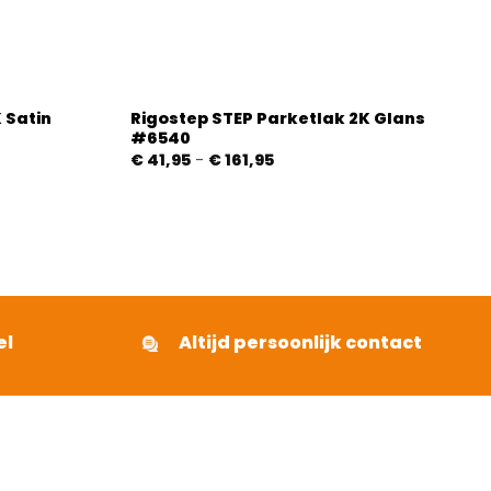
 Satin
Rigostep STEP Parketlak 2K Glans
#6540
Prijsklasse:
€
41,95
-
€
161,95
€ 41,95
tot
€ 161,95
el
Altijd persoonlijk contact