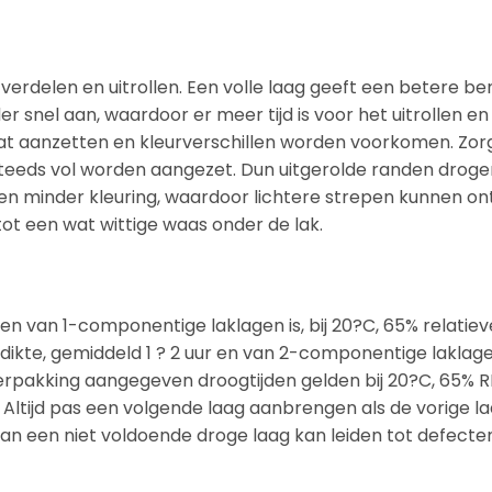
verdelen en uitrollen. Een volle laag geeft een betere be
er snel aan, waardoor er meer tijd is voor het uitrollen 
dat aanzetten en kleurverschillen worden voorkomen. Zor
teeds vol worden aangezet. Dun uitgerolde randen droge
en minder kleuring, waardoor lichtere strepen kunnen on
 tot een wat wittige waas onder de lak.
n van 1-componentige laklagen is, bij 20?C, 65% relatiev
dikte, gemiddeld 1 ? 2 uur en van 2-componentige laklag
verpakking aangegeven droogtijden gelden bij 20?C, 65% 
. Altijd pas een volgende laag aanbrengen als de vorige l
 van een niet voldoende droge laag kan leiden tot defecte