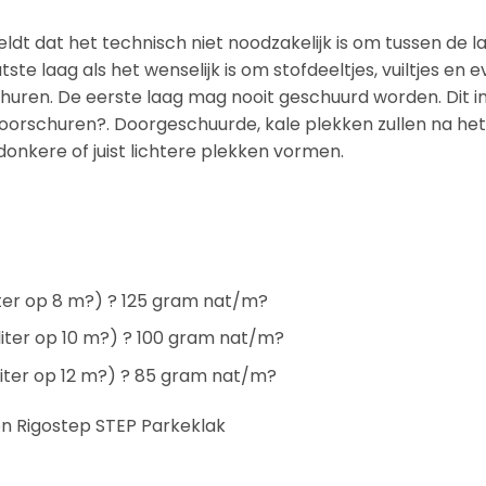
ldt dat het technisch niet noodzakelijk is om tussen de l
ste laag als het wenselijk is om stofdeeltjes, vuiltjes en 
uren. De eerste laag mag nooit geschuurd worden. Dit i
doorschuren?. Doorgeschuurde, kale plekken zullen na het
nkere of juist lichtere plekken vormen.
liter op 8 m?) ? 125 gram nat/m?
 liter op 10 m?) ? 100 gram nat/m?
 liter op 12 m?) ? 85 gram nat/m?
en Rigostep STEP Parkeklak