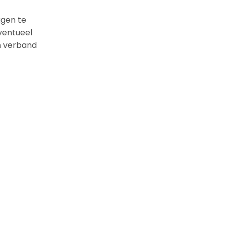
agen te
eventueel
n verband