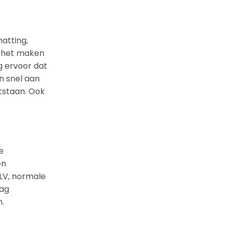
natting,
en het maken
g ervoor dat
n snel aan
tstaan. Ook
e
en
RLV, normale
aag
n.