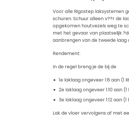
Voor alle Rigostep laksystemen ge
schuren. Schuur alleen v??r de laat
opgekomen houtvezels weg te sch
met het gevaar van plaatselijk ?
aanbrengen van de tweede laag do
Rendement:
In de regel breng je de bij de
1e laklaag ongeveer 1:8 aan (1 
2e laklaag ongeveer 1:10 aan (1
3e laklaag ongeveer 1:12 aan (1
Lak de vloer vervolgens af met e