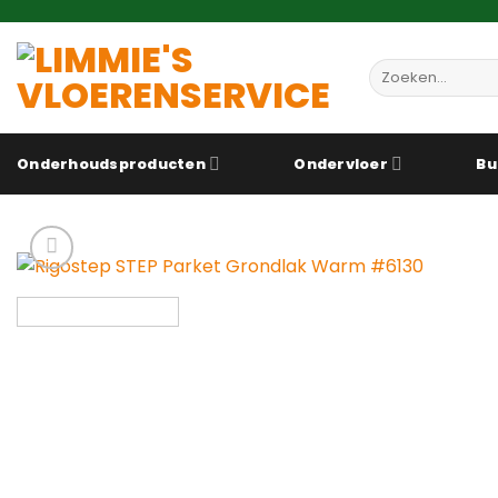
Ga
naar
inhoud
Zoeken
naar:
Onderhoudsproducten
Ondervloer
Bu