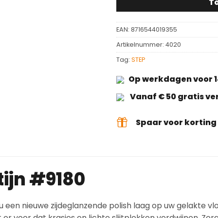
T
EAN:
8716544019355
Artikelnummer:
4020
Tag:
STEP
Op werkdagen voor 1
Vanaf € 50 gratis v
Spaar voor kortin
tijn #9180
 u een nieuwe zijdeglanzende polish laag op uw gelakte vl
er voor dat krasjes en lichte slijtplekken verdwijnen. Zorg 