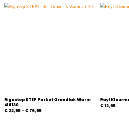
Rigostep STEP Parket Grondlak Warm
Royl Kleurm
#6130
€
12,95
Prijsklasse:
€
22,95
-
€
76,95
€ 22,95
tot
€ 76,95