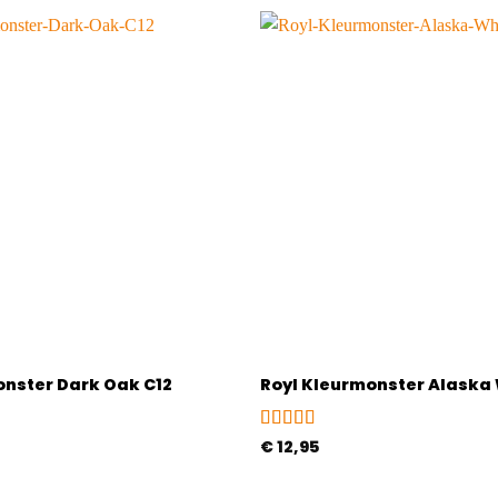
onster Dark Oak C12
Royl Kleurmonster Alaska 
Gewaardeerd
€
12,95
5
uit 5