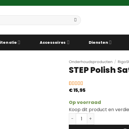
iten olie
Accessoires
Diensten
Onderhoudsproducten
/
RigoS
STEP Polish Sa
€
15,95
Gewaardeerd
1
5
op 5
gebaseerd
Op voorraad
op
Koop dit product en verdi
klantbeoordeling
STEP Polish Satijn #9180 a