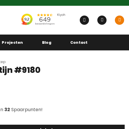
Projecten
Blog
Contact
tep
tijn #9180
en
32
Spaarpunten!
antal