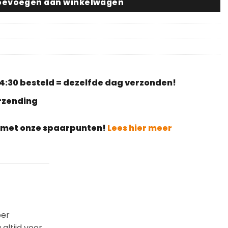
oevoegen aan winkelwagen
4:30 besteld = dezelfde dag verzonden!
erzending
g met onze spaarpunten!
Lees hier meer
oer
altijd voor