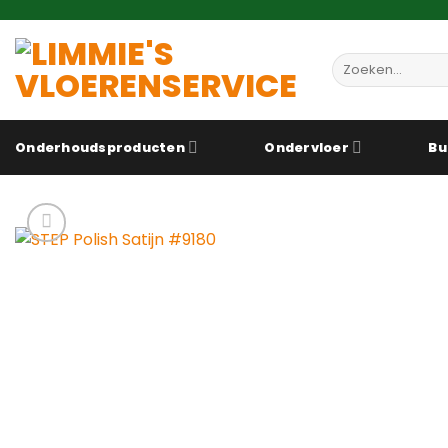
Ga
naar
inhoud
Zoeken
naar:
Onderhoudsproducten
Ondervloer
Bu