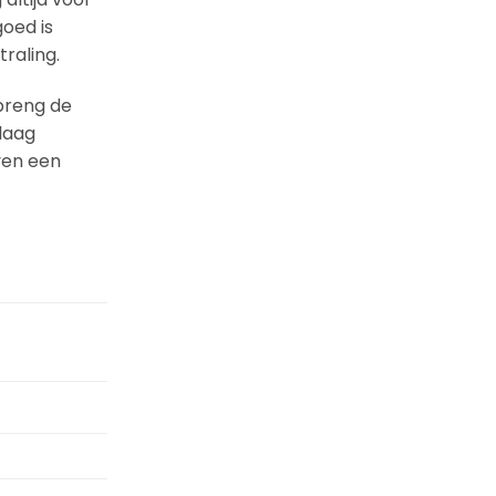
goed is
raling.
 breng de
laag
ven een