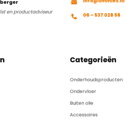
info@limmies.nl
mberger
list en productadviseur
06 – 537 028 58
en
Categorieën
Onderhoudsproducten
Ondervloer
Buiten olie
Accessoires