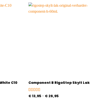
White C10
Component B RigoStep Skylt Lak
Gewaardeerd
Prijsklasse:
€
13,95
-
€
26,95
€ 13,95
5
uit 5
tot
€ 26,95