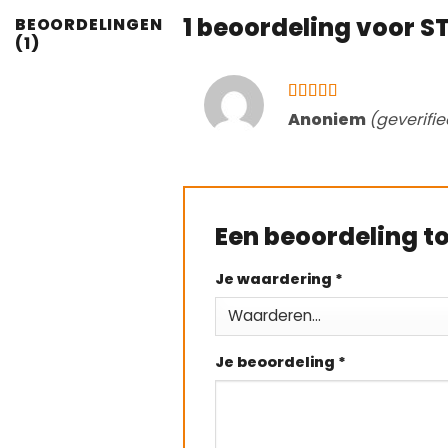
1 beoordeling voor
ST
BEOORDELINGEN
(1)
Gewaardeerd
Anoniem
(geverifi
5
uit 5
Een beoordeling 
Je waardering
*
Je beoordeling
*