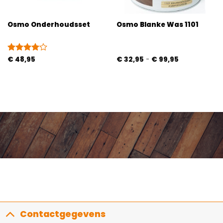
Osmo Onderhoudsset
Osmo Blanke Was 1101
Prijsklasse:
Gewaardeerd
€
48,95
€
32,95
-
€
99,95
€ 32,95
4
uit 5
tot
€ 99,95
Contactgegevens