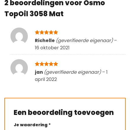
2 beoordelingen voor
Osmo
TopOil 3058 Mat
Gewaardeerd
Richelle
(geverifieerde eigenaar)
–
5
uit 5
16 oktober 2021
Gewaardeerd
jan
(geverifieerde eigenaar)
–
1
5
uit 5
april 2022
Een beoordeling toevoegen
Je waardering
*