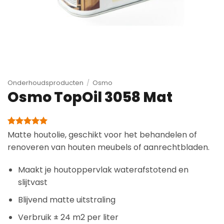
Onderhoudsproducten
/
Osmo
Osmo TopOil 3058 Mat
Gewaardeerd
2
Matte houtolie, geschikt voor het behandelen of
5
op 5
renoveren van houten meubels of aanrechtbladen.
gebaseerd
op
klantbeoordelingen
Maakt je houtoppervlak waterafstotend en
slijtvast
Blijvend matte uitstraling
Verbruik ± 24 m2 per liter