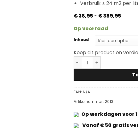
Verbruik ± 24 m2 per lit
Prijskla
€
38,95
-
€
389,95
€ 38,9
tot
Op voorraad
€ 389,
Inhoud
Koop dit product en verdi
Osmo Hardwaxolie 3062 M
T
EAN:
N/A
Artikelnummer:
2013
Op werkdagen voor 1
Vanaf € 50 gratis v