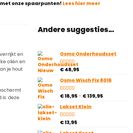
g met onze spaarpunten!
Lees hier meer
Andere suggesties…
Osmo Onderhoudsset
errijkt en
ke oliën en
an je hout
Gewaardeerd
1
€
48,95
4.00
op 5
gebaseerd
Osmo Wisch Fix 8016
op
klantbeoordeling
 beschermt
Prijsklasse:
Gewaardeerd
6
€
18,95
-
€
139,95
 is: deze
4.83
op 5
€ 18,95
gebaseerd
Lakset Klein
tot
op
€ 139,95
klantbeoordelingen
Gewaardeerd
1
€
13,95
4.00
op 5
gebaseerd