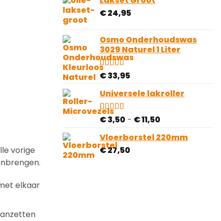
Lakset Groot
op
€
24,95
klantbeoordeling
Osmo Onderhoudswas
3029 Naturel 1 Liter
Gewaardeerd
8
€
33,95
4.63
op 5
gebaseerd
Universele lakroller
op
klantbeoordelingen
Prijsklasse:
Gewaardeerd
4
€
3,50
-
€
11,50
4.75
op 5
€ 3,50
gebaseerd
Vloerborstel 220mm
tot
op
€
27,50
€ 11,50
le vorige
klantbeoordelingen
aanbrengen.
met elkaar
 aanzetten