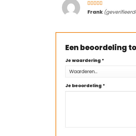
Gewaardeerd
Frank
(geverifieer
4
uit 5
Een beoordeling 
Je waardering
*
Je beoordeling
*