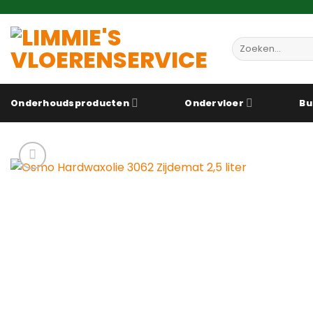
Ga
naar
inhoud
Zoeken
naar:
Onderhoudsproducten
Ondervloer
Bu