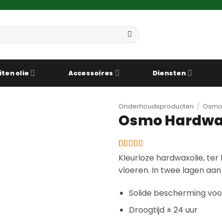
iten olie
Accessoires
Diensten
Onderhoudsproducten
/
Osm
Osmo Hardwax
Gewaardeerd
1
Kleurloze hardwaxolie, te
4
op 5
vloeren. In twee lagen aan
gebaseerd
op
klantbeoordeling
Solide bescherming voor
Droogtijd ± 24 uur