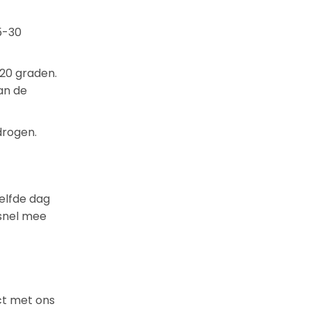
15-30
20 graden.
aan de
drogen.
elfde dag
 snel mee
ct met ons