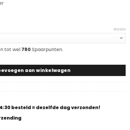
er
sse:
5
95
WISSEN
en tot wel
780
Spaarpunten.
at aantal
oevoegen aan winkelwagen
4:30 besteld = dezelfde dag verzonden!
erzending