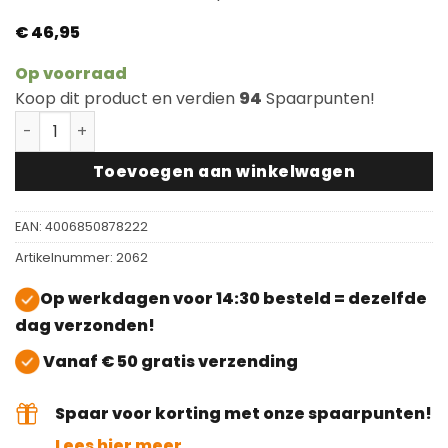
€
46,95
Op voorraad
Koop dit product en verdien
94
Spaarpunten!
Osmo Onderhoudsolie 3098 Anti Slip Semi Mat (R9) aan
Toevoegen aan winkelwagen
EAN:
4006850878222
Artikelnummer:
2062
Op werkdagen voor 14:30 besteld = dezelfde
dag verzonden!
Vanaf € 50 gratis verzending
Spaar voor korting met onze spaarpunten!
Lees hier meer