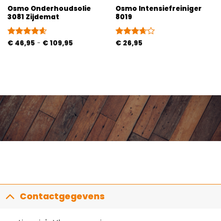
Osmo Onderhoudsolie
Osmo Intensiefreiniger
3081 Zijdemat
8019
Prijsklasse:
Gewaardeerd
€
46,95
-
€
109,95
Gewaardeerd
€
26,95
€ 46,95
4.6
uit 5
3.67
uit
tot
5
€ 109,95
Contactgegevens