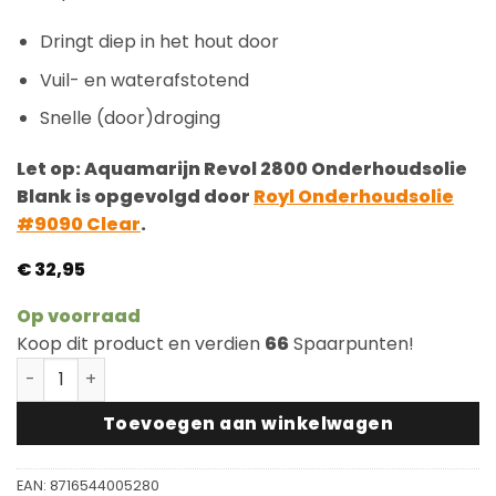
klantbeoordelingen
Dringt diep in het hout door
Vuil- en waterafstotend
Snelle (door)droging
Let op: Aquamarijn Revol 2800 Onderhoudsolie
Blank is opgevolgd door
Royl Onderhoudsolie
#9090 Clear
.
€
32,95
Op voorraad
Koop dit product en verdien
66
Spaarpunten!
Aquamarijn Revol 2800 Onderhoudsolie Blank aantal
Toevoegen aan winkelwagen
EAN:
8716544005280