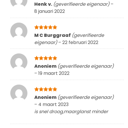
Gewaardeerd
Henk v.
(geverifieerde eigenaar)
–
5
uit 5
8 januari 2022
Gewaardeerd
M C Burggraaf
(geverifieerde
5
uit 5
eigenaar)
–
22 februari 2022
Gewaardeerd
Anoniem
(geverifieerde eigenaar)
5
uit 5
–
19 maart 2022
Gewaardeerd
Anoniem
(geverifieerde eigenaar)
5
uit 5
–
4 maart 2023
is snel droog,maarglanst minder