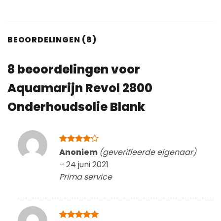
BEOORDELINGEN (8)
8 beoordelingen voor
Aquamarijn Revol 2800
Onderhoudsolie Blank
Gewaardeerd
Anoniem
(geverifieerde eigenaar)
4
uit 5
–
24 juni 2021
Prima service