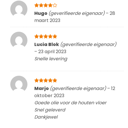
Gewaardeerd
Hugo
(geverifieerde eigenaar)
–
28
4
uit 5
maart 2023
Gewaardeerd
Lucia Blok
(geverifieerde eigenaar)
5
uit 5
–
23 april 2023
Snelle levering
Gewaardeerd
Marjo
(geverifieerde eigenaar)
–
12
5
uit 5
oktober 2023
Goede olie voor de houten vloer
Snel geleverd
Dankjewel