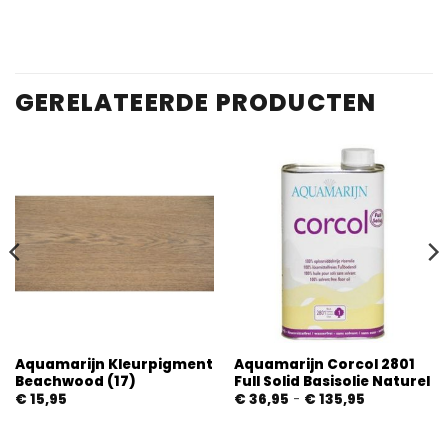
gebaseerd
op
klantbeoordelingen
GERELATEERDE PRODUCTEN
Aquamarijn Kleurpigment
Aquamarijn Corcol 2801
Beachwood (17)
Full Solid Basisolie Naturel
Prijsklasse:
€
15,95
€
36,95
-
€
135,95
€ 36,95
tot
€ 135,95