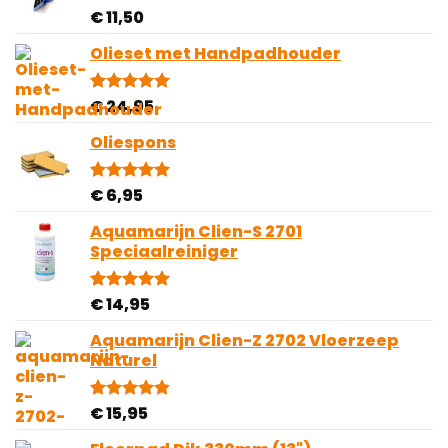
€
11,50
Gewaardeerd
1
5.00
op 5
gebaseerd
Olieset met Handpadhouder
op
klantbeoordeling
€
24,95
Gewaardeerd
4
5.00
op 5
gebaseerd
Oliespons
op
klantbeoordelingen
€
6,95
Gewaardeerd
5
5.00
op 5
gebaseerd
Aquamarijn Clien-S 2701
op
Speciaalreiniger
klantbeoordelingen
€
14,95
Gewaardeerd
2
5.00
op 5
gebaseerd
Aquamarijn Clien-Z 2702 Vloerzeep
op
Naturel
klantbeoordelingen
€
15,95
Gewaardeerd
14
4.79
op 5
gebaseerd