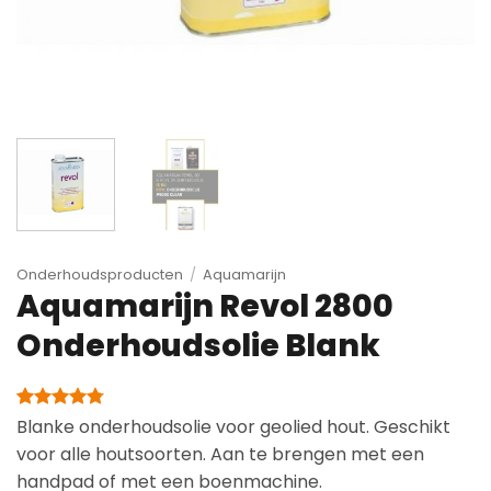
Onderhoudsproducten
/
Aquamarijn
Aquamarijn Revol 2800
Onderhoudsolie Blank
Gewaardeerd
8
Blanke onderhoudsolie voor geolied hout. Geschikt
4.75
op 5
voor alle houtsoorten. Aan te brengen met een
gebaseerd
op
handpad of met een boenmachine.