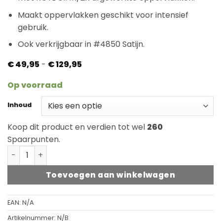
Maakt oppervlakken geschikt voor intensief
gebruik.
Ook verkrijgbaar in #4850 Satijn.
Prijsklasse:
€
49,95
-
€
129,95
€ 49,95
tot
Op voorraad
€ 129,95
Inhoud
Koop dit product en verdien tot wel
260
Spaarpunten.
ROYL Rolbare Hardwaxolie #4800 Mat aantal
Toevoegen aan winkelwagen
EAN:
N/A
Artikelnummer:
N/B