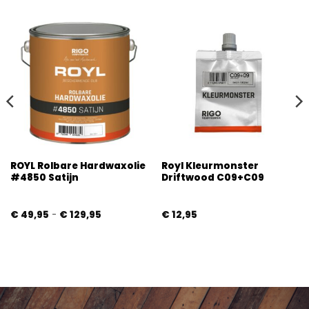
ROYL Rolbare Hardwaxolie
Royl Kleurmonster
#4850 Satijn
Driftwood C09+C09
Prijsklasse:
€
49,95
-
€
129,95
€
12,95
€ 49,95
tot
€ 129,95