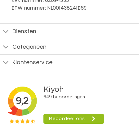
KvK nummer: 02094353
BTW nummer: NL001438241B69
Diensten
Categorieën
Klantenservice