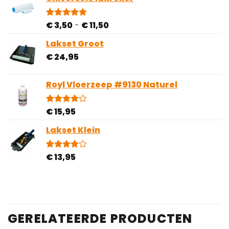
tot
op
€ 54,95
klantbeoordelingen
Prijsklasse:
€
3,50
-
€
11,50
Gewaardeerd
4
4.75
op 5
€ 3,50
gebaseerd
Lakset Groot
tot
op
€
24,95
€ 11,50
klantbeoordelingen
Royl Vloerzeep #9130 Naturel
€
15,95
Gewaardeerd
9
4.11
op
5
Lakset Klein
gebaseerd
op
klantbeoordelingen
€
13,95
Gewaardeerd
1
4.00
op
5
gebaseerd
op
klantbeoordeling
GERELATEERDE PRODUCTEN