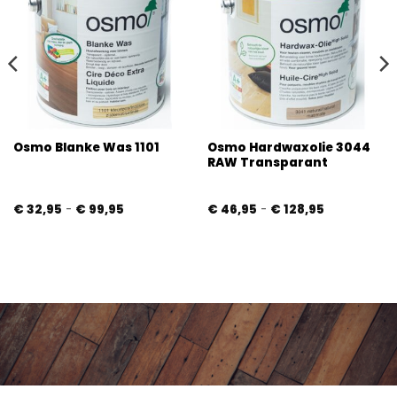
Osmo Hardwaxolie 3044
Osmo Blanke Was 1101
RAW Transparant
Prijsklasse:
Prijsklasse:
€
32,95
-
€
99,95
€
46,95
-
€
128,95
€ 32,95
€ 46,95
tot
tot
€ 99,95
€ 128,95