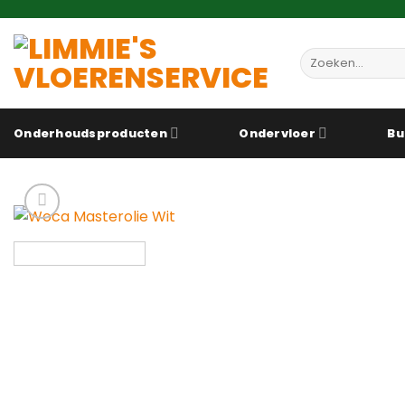
Ga
naar
inhoud
Zoeken
naar:
Onderhoudsproducten
Ondervloer
Bu