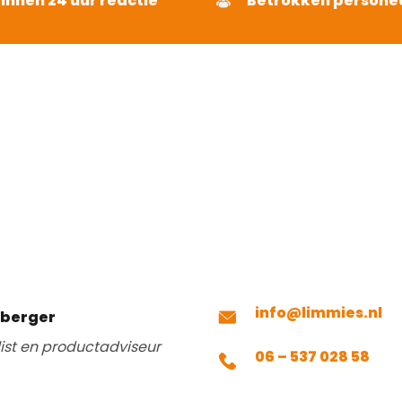
binnen 24 uur reactie
Betrokken persone
info@limmies.nl
mberger
list en productadviseur
06 – 537 028 58