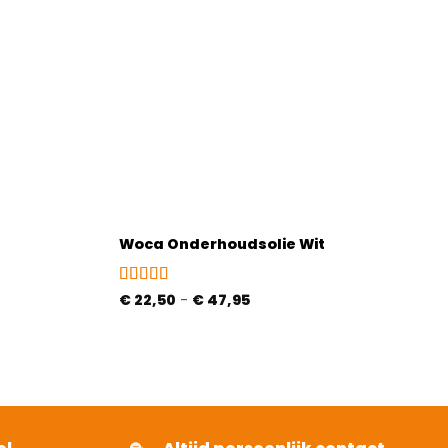
Woca Onderhoudsolie Wit
Gewaardeerd
Prijsklasse:
€
22,50
-
€
47,95
€ 22,50
5
uit 5
tot
€ 47,95