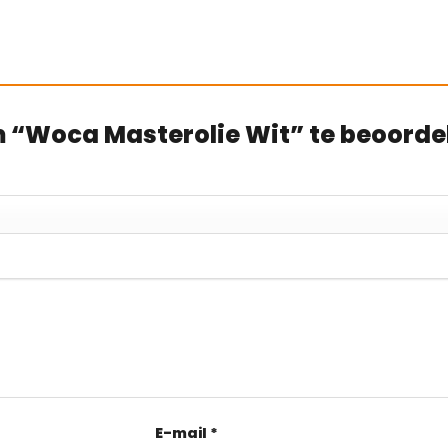
 “Woca Masterolie Wit” te beoorde
E-mail
*