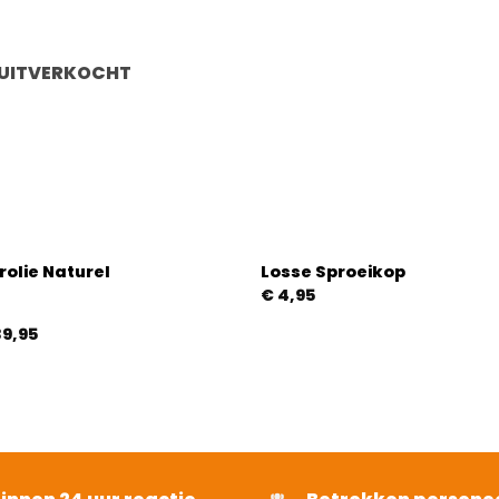
UITVERKOCHT
olie Naturel
Losse Sproeikop
€
4,95
Prijsklasse:
39,95
€ 32,95
tot
€ 139,95