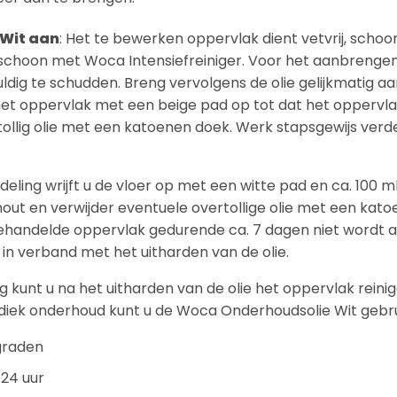
 Wit aan
: Het te bewerken oppervlak dient vetvrij, scho
t schoon met Woca Intensiefreiniger. Voor het aanbrengen
uldig te schudden. Breng vervolgens de olie gelijkmatig aa
het oppervlak met een beige pad op tot dat het oppervla
llig olie met een katoenen doek. Werk stapsgewijs verde
ling wrijft u de vloer op met een witte pad en ca. 100 ml 
t hout en verwijder eventuele overtollige olie met een kat
behandelde oppervlak gedurende ca. 7 dagen niet wordt 
in verband met het uitharden van de olie.
kunt u na het uitharden van de olie het oppervlak reini
diek onderhoud kunt u de Woca Onderhoudsolie Wit gebru
graden
 24 uur