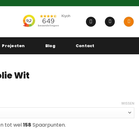
Projecten
Blog
Contact
ie Wit
se:
WISSEN
en tot wel
158
Spaarpunten.
al