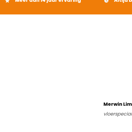
Meer dan 14 jaar ervaring
Altijd 
Merwin Li
vloerspecia