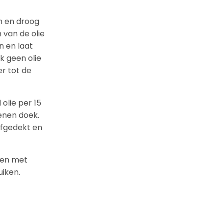
on en droog
 van de olie
n en laat
k geen olie
r tot de
olie per 15
oenen doek.
afgedekt en
gen met
iken.