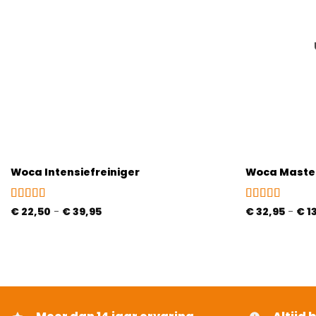
Woca Intensiefreiniger
Woca Master
Gewaardeerd
Prijsklasse:
Gewaardeerd
€
22,50
-
€
39,95
€
32,95
-
€
1
€ 22,50
4.88
uit 5
4.5
uit 5
tot
€ 39,95