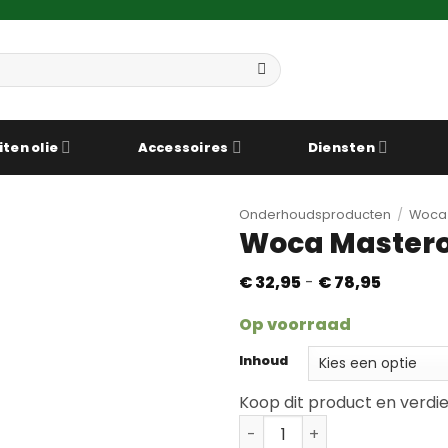
iten olie
Accessoires
Diensten
Onderhoudsproducten
/
Woca
Woca Masterol
Prijsklas
€
32,95
-
€
78,95
€ 32,95
tot
Op voorraad
€ 78,95
Inhoud
Koop dit product en verdi
Woca Masterolie Wit aant