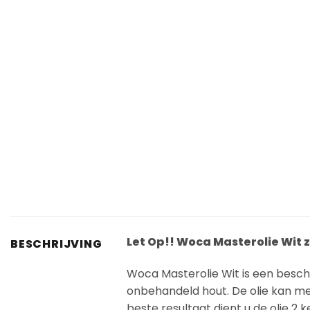
Let Op!! Woca Masterolie Wit zi
BESCHRIJVING
Woca Masterolie Wit is een besch
onbehandeld hout. De olie kan m
beste resultaat dient u de olie 2 