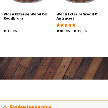
Woca Exterior Wood Oil
Woca Exterior Wood Oil
Roodbruin
Antraciet
Prijsklasse:
€
79,95
Gewaardeerd
€
30,95
-
€
79,95
€ 30,95
5
uit 5
tot
€ 79,95
Contactgegevens