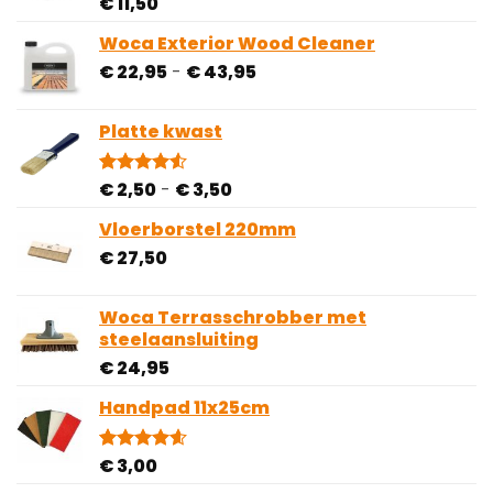
€
11,50
Gewaardeerd
1
5.00
op 5
gebaseerd
Woca Exterior Wood Cleaner
op
Prijsklasse:
€
22,95
-
€
43,95
klantbeoordeling
€ 22,95
tot
Platte kwast
€ 43,95
Prijsklasse:
€
2,50
-
€
3,50
Gewaardeerd
2
4.50
op 5
€ 2,50
gebaseerd
Vloerborstel 220mm
tot
op
€
27,50
€ 3,50
klantbeoordelingen
Woca Terrasschrobber met
steelaansluiting
€
24,95
Handpad 11x25cm
€
3,00
Gewaardeerd
5
4.60
op 5