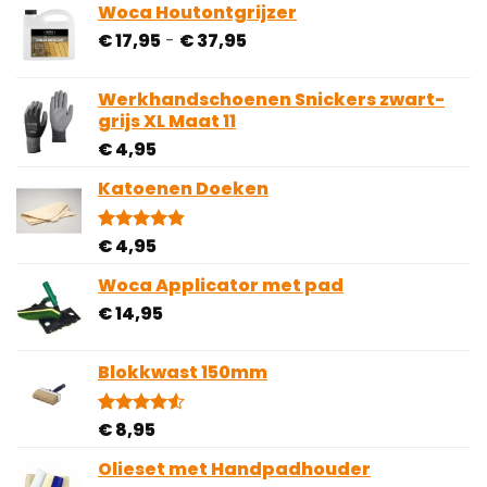
gebaseerd
Woca Houtontgrijzer
op
Prijsklasse:
€
17,95
-
€
37,95
klantbeoordelingen
€ 17,95
tot
Werkhandschoenen Snickers zwart-
€ 37,95
grijs XL Maat 11
€
4,95
Katoenen Doeken
€
4,95
Gewaardeerd
10
4.80
op 5
gebaseerd
Woca Applicator met pad
op
€
14,95
klantbeoordelingen
Blokkwast 150mm
€
8,95
Gewaardeerd
2
4.50
op 5
gebaseerd
Olieset met Handpadhouder
op