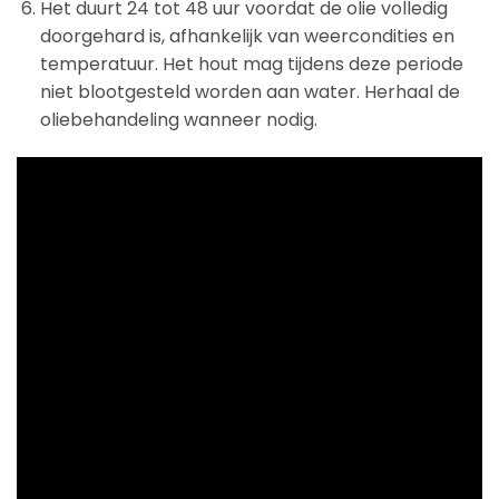
Het duurt 24 tot 48 uur voordat de olie volledig
doorgehard is, afhankelijk van weercondities en
temperatuur. Het hout mag tijdens deze periode
niet blootgesteld worden aan water. Herhaal de
oliebehandeling wanneer nodig.