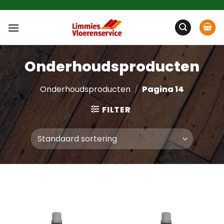
Ga
naar
inhoud
Onderhoudsproducten
Onderhoudsproducten
/
Pagina 14
FILTER