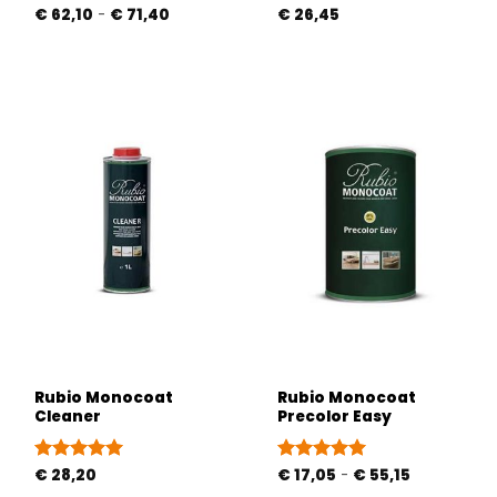
Prijsklasse:
Gewaardeerd
€
62,10
-
€
71,40
€
26,45
€ 62,10
5
uit 5
tot
€ 71,40
Rubio Monocoat
Rubio Monocoat
Cleaner
Precolor Easy
Prijsklasse:
Gewaardeerd
€
28,20
Gewaardeerd
€
17,05
-
€
55,15
€ 17,05
5
uit 5
5
uit 5