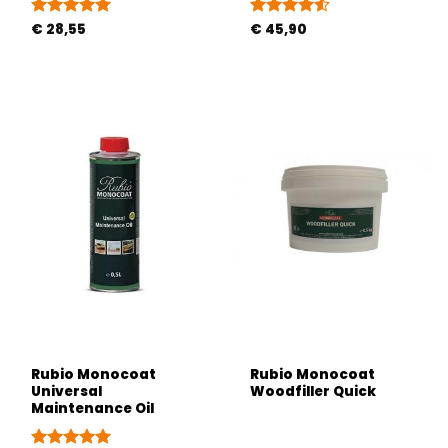
Gewaardeerd
€
28,55
Gewaardeerd
€
45,90
5
uit 5
4.5
uit 5
Rubio Monocoat
Rubio Monocoat
Universal
Woodfiller Quick
Maintenance Oil