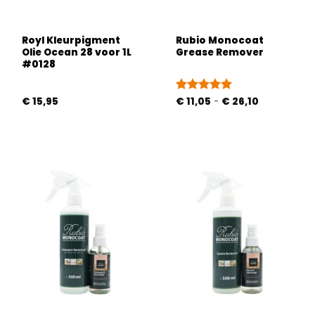
Royl Kleurpigment
Rubio Monocoat
Olie Ocean 28 voor 1L
Grease Remover
#0128
Prijsklasse:
€
15,95
Gewaardeerd
€
11,05
-
€
26,10
€ 11,05
5
uit 5
tot
€ 26,10