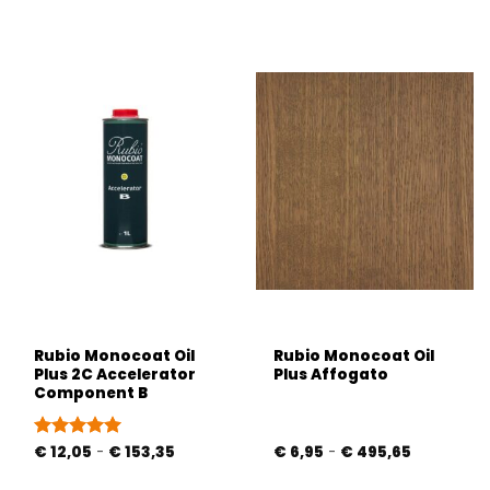
tot
€ 55,15
Rubio Monocoat Oil
Rubio Monocoat Oil
Plus 2C Accelerator
Plus Affogato
Component B
Prijsklasse:
Prijsklasse:
Gewaardeerd
€
12,05
-
€
153,35
€
6,95
-
€
495,65
€ 12,05
€ 6,95
5
uit 5
tot
tot