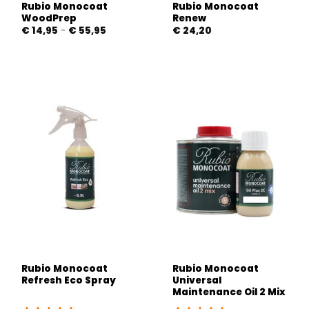
Rubio Monocoat
Rubio Monocoat
WoodPrep
Renew
Prijsklasse:
€
14,95
-
€
55,95
€
24,20
€ 14,95
tot
€ 55,95
Rubio Monocoat
Rubio Monocoat
Refresh Eco Spray
Universal
Maintenance Oil 2 Mix