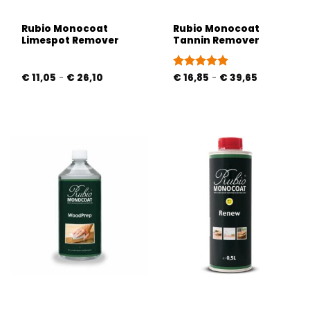
Rubio Monocoat
Rubio Monocoat
Limespot Remover
Tannin Remover
Prijsklasse:
Prijsklasse:
€
11,05
-
€
26,10
Gewaardeerd
€
16,85
-
€
39,65
€ 11,05
€ 16,85
5
uit 5
tot
tot
€ 26,10
€ 39,65