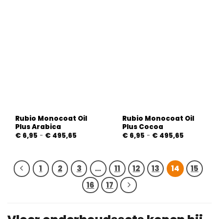
Rubio Monocoat Oil
Rubio Monocoat Oil
Plus Arabica
Plus Cocoa
Prijsklasse:
Prijsklasse:
€
6,95
-
€
495,65
€
6,95
-
€
495,65
€ 6,95
€ 6,95
tot
tot
€ 495,65
€ 495,65
1
2
3
…
11
12
13
14
15
16
17