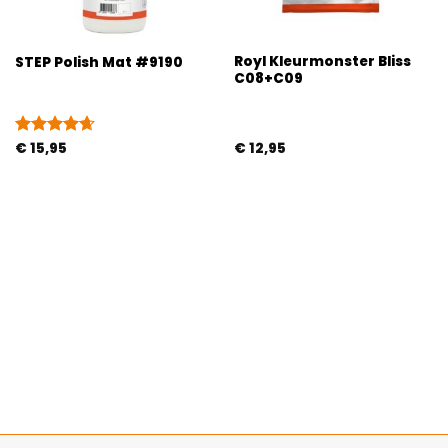
Royl Kleurmonster Bliss
STEP Polish Mat #9190
C08+C09
Gewaardeerd
€
15,95
€
12,95
4.67
uit 5