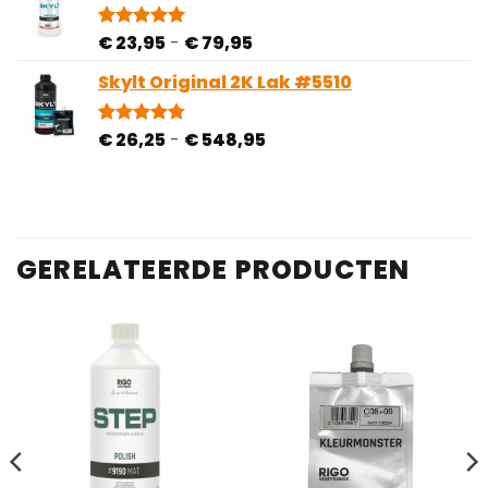
Prijsklasse:
€
23,95
-
€
79,95
Gewaardeerd
5
5.00
op 5
€ 23,95
gebaseerd
Skylt Original 2K Lak #5510
tot
op
€ 79,95
klantbeoordelingen
Prijsklasse:
€
26,25
-
€
548,95
Gewaardeerd
34
4.74
op 5
€ 26,25
gebaseerd
tot
op
€ 548,95
klantbeoordelingen
GERELATEERDE PRODUCTEN