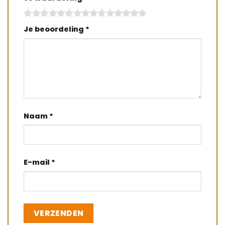
Je beoordeling
*
Naam
*
E-mail
*