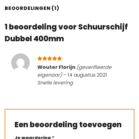
BEOORDELINGEN (1)
1 beoordeling voor
Schuurschijf
Dubbel 400mm
Gewaardeerd
Wouter Florijn
(geverifieerde
5
uit 5
eigenaar)
–
14 augustus 2021
Snelle levering
Een beoordeling toevoegen
Je waardering
*