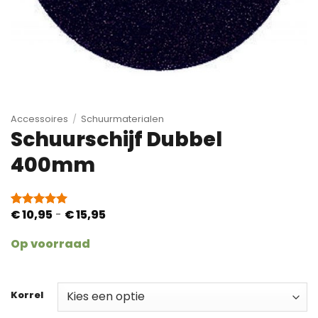
Accessoires
/
Schuurmaterialen
Schuurschijf Dubbel
400mm
Prijsklasse:
€
10,95
-
€
15,95
Gewaardeerd
1
€ 10,95
5
op 5
tot
gebaseerd
Op voorraad
€ 15,95
op
klantbeoordeling
Korrel