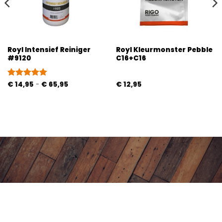
Royl Intensief Reiniger
Royl Kleurmonster Pebble
#9120
C16+C16
Prijsklasse:
Gewaardeerd
€
14,95
-
€
65,95
€
12,95
€ 14,95
5
uit 5
tot
€ 65,95