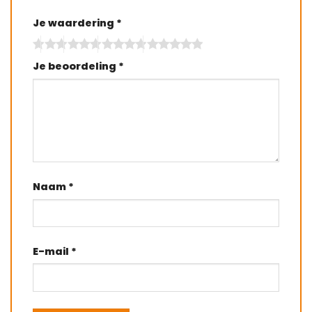
Je waardering
*
Je beoordeling
*
Naam
*
E-mail
*