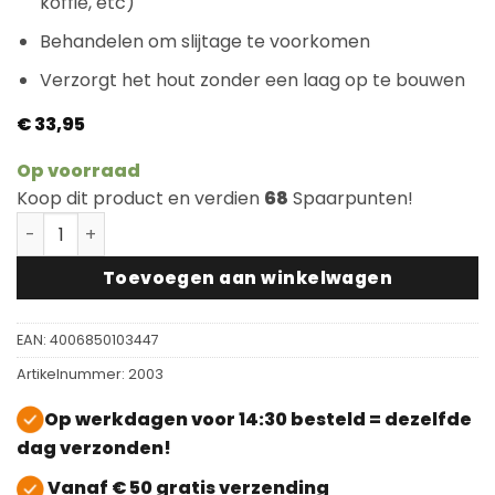
koffie, etc)
Behandelen om slijtage te voorkomen
Verzorgt het hout zonder een laag op te bouwen
€
33,95
Op voorraad
Koop dit product en verdien
68
Spaarpunten!
Osmo Onderhoudswas 3029 Naturel 1 Liter aantal
Toevoegen aan winkelwagen
EAN:
4006850103447
Artikelnummer:
2003
Op werkdagen voor 14:30 besteld = dezelfde
dag verzonden!
Vanaf € 50 gratis verzending