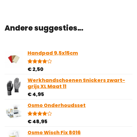
Andere suggesties…
Handpad 9,5x15cm
€
2,50
Gewaardeerd
2
4.00
op
5
Werkhandschoenen Snickers zwart-
gebaseerd
grijs XL Maat 11
op
klantbeoordelingen
€
4,95
Osmo Onderhoudsset
€
48,95
Gewaardeerd
1
4.00
op
5
Osmo Wisch Fix 8016
gebaseerd