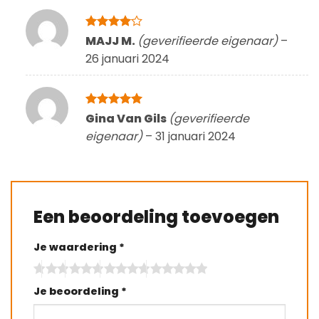
Gewaardeerd
MAJJ M.
(geverifieerde eigenaar)
–
4
uit 5
26 januari 2024
Gewaardeerd
Gina Van Gils
(geverifieerde
5
uit 5
eigenaar)
–
31 januari 2024
Een beoordeling toevoegen
Je waardering
*
Je beoordeling
*