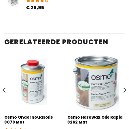
€
26,95
Gewaardeerd
3
3.67
op
5
gebaseerd
op
klantbeoordelingen
GERELATEERDE PRODUCTEN
Osmo Onderhoudsolie
Osmo Hardwax Olie Rapid
3079 Mat
3262 Mat