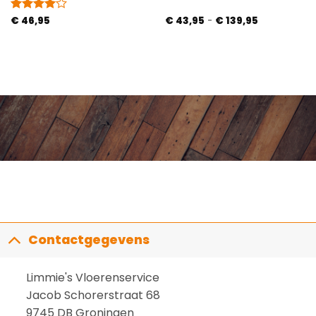
Prijsklasse:
Gewaardeerd
€
46,95
€
43,95
-
€
139,95
€ 43,95
4
uit 5
tot
€ 139,95
Contactgegevens
Limmie's Vloerenservice
Jacob Schorerstraat 68
9745 DB Groningen