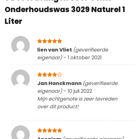
Onderhoudswas 3029 Naturel 1
Liter
Gewaardeerd
lien van Vliet
(geverifieerde
5
uit 5
eigenaar)
–
1 oktober 2021
Gewaardeerd
Jan Hanckmann
(geverifieerde
4
uit 5
eigenaar)
–
10 juli 2022
Mijn echtgenote is zeer tevreden
over dit product!
Gewaardeerd