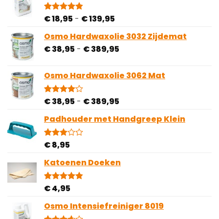
op
klantbeoordeling
Prijsklasse:
€
18,95
-
€
139,95
Gewaardeerd
6
4.83
op 5
€ 18,95
gebaseerd
Osmo Hardwaxolie 3032 Zijdemat
tot
op
Prijsklasse:
€
38,95
-
€
389,95
€ 139,95
klantbeoordelingen
€ 38,95
tot
Osmo Hardwaxolie 3062 Mat
€ 389,95
Prijsklasse:
€
38,95
-
€
389,95
Gewaardeerd
1
4.00
op
€ 38,95
5
Padhouder met Handgreep Klein
tot
gebaseerd
€ 389,95
op
klantbeoordeling
€
8,95
Gewaardeerd
1
3.00
op 5
Katoenen Doeken
gebaseerd
op
klantbeoordeling
€
4,95
Gewaardeerd
10
4.80
op 5
gebaseerd
Osmo Intensiefreiniger 8019
op
klantbeoordelingen