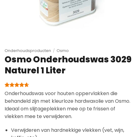
Onderhoudsproducten
/
Osmo
Osmo Onderhoudswas 3029
Naturel 1 Liter
Gewaardeerd
8
Onderhoudswas voor houten oppervlakken die
4.63
op 5
behandeld zijn met kleurloze hardwaxolie van Osmo.
gebaseerd
op
Ideaal om slijtageplekken mee op te frissen of
klantbeoordelingen
vlekken mee te verwijderen.
Verwijderen van hardnekkige vlekken (vet, wijn,