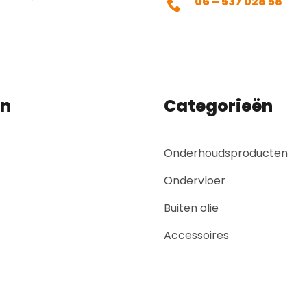
06 – 537 028 58
en
Categorieën
Onderhoudsproducten
Ondervloer
Buiten olie
Accessoires