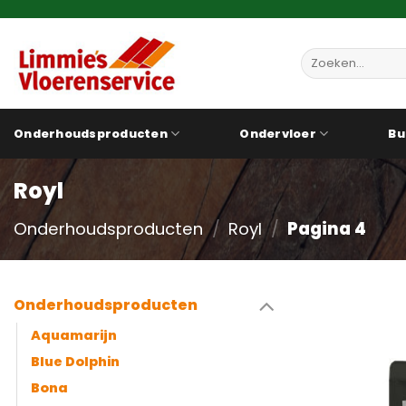
Ga
naar
inhoud
Zoeken
naar:
Onderhoudsproducten
Ondervloer
Bu
Royl
Onderhoudsproducten
/
Royl
/
Pagina 4
Onderhoudsproducten
Aquamarijn
Blue Dolphin
Bona