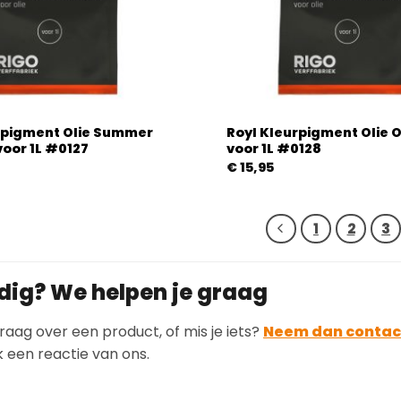
rpigment Olie Summer
Royl Kleurpigment Olie 
voor 1L #0127
voor 1L #0128
€
15,95
1
2
3
dig? We helpen je graag
raag over een product, of mis je iets?
Neem dan contac
k een reactie van ons.