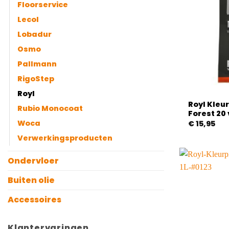
Floorservice
Lecol
Lobadur
Osmo
Pallmann
RigoStep
Royl
Royl Kleu
Rubio Monocoat
Forest 20 
Woca
€
15,95
Verwerkingsproducten
Ondervloer
Buiten olie
Accessoires
Klantervaringen