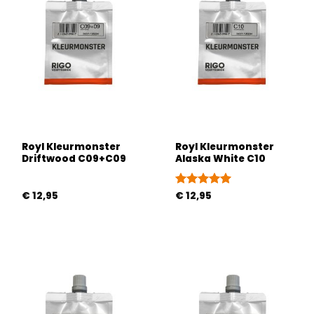
Royl Kleurmonster
Royl Kleurmonster
Driftwood C09+C09
Alaska White C10
€
12,95
Gewaardeerd
€
12,95
5
uit 5