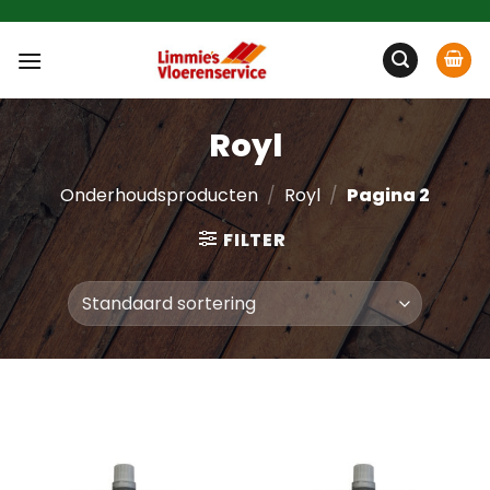
Ga
naar
inhoud
Royl
Onderhoudsproducten
/
Royl
/
Pagina 2
FILTER