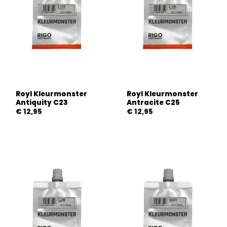
Royl Kleurmonster
Royl Kleurmonster
Antiquity C23
Antracite C25
€
12,95
€
12,95