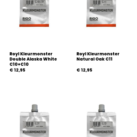
Royl Kleurmonster
Royl Kleurmonster
Double Alaska White
Natural Oak C11
C10+C10
€
12,95
€
12,95